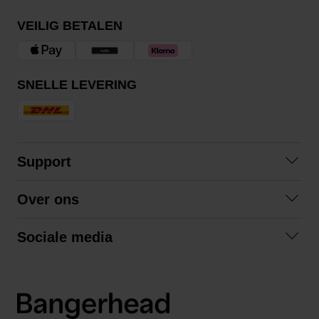
VEILIG BETALEN
SNELLE LEVERING
Support
Contact
Over ons
Veelgestelde vragen
Over ons
Algemene voorwaarden
Sociale media
Samenwerken
Retourneren
Facebook
Verzending
Privacybeleid
Instagram
LinkedIn