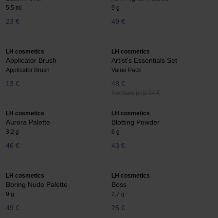
5,5 ml
9 g
23 €
49 €
LH cosmetics
LH cosmetics
Applicator Brush
Artist's Essentials Set
Applicator Brush
Value Pack
13 €
48 €
Normale prijs 54 €
LH cosmetics
LH cosmetics
Aurora Palette
Blotting Powder
3,2 g
6 g
46 €
43 €
LH cosmetics
LH cosmetics
Boring Nude Palette
Boss
9 g
2,7 g
49 €
25 €