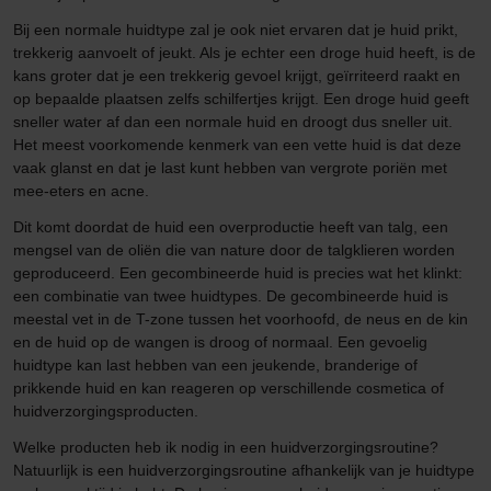
Bij een normale huidtype zal je ook niet ervaren dat je huid prikt,
trekkerig aanvoelt of jeukt. Als je echter een droge huid heeft, is de
kans groter dat je een trekkerig gevoel krijgt, geïrriteerd raakt en
op bepaalde plaatsen zelfs schilfertjes krijgt. Een droge huid geeft
sneller water af dan een normale huid en droogt dus sneller uit.
Het meest voorkomende kenmerk van een vette huid is dat deze
vaak glanst en dat je last kunt hebben van vergrote poriën met
mee-eters en acne.
Dit komt doordat de huid een overproductie heeft van talg, een
mengsel van de oliën die van nature door de talgklieren worden
geproduceerd. Een gecombineerde huid is precies wat het klinkt:
een combinatie van twee huidtypes. De gecombineerde huid is
meestal vet in de T-zone tussen het voorhoofd, de neus en de kin
en de huid op de wangen is droog of normaal. Een gevoelig
huidtype kan last hebben van een jeukende, branderige of
prikkende huid en kan reageren op verschillende cosmetica of
huidverzorgingsproducten.
Welke producten heb ik nodig in een huidverzorgingsroutine?
Natuurlijk is een huidverzorgingsroutine afhankelijk van je huidtype