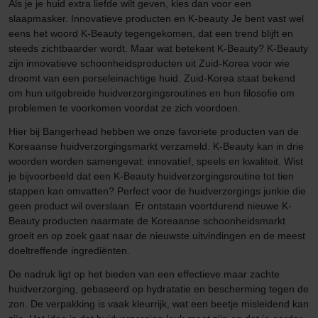
Als je je huid extra liefde wilt geven, kies dan voor een
slaapmasker. Innovatieve producten en K-beauty Je bent vast wel
eens het woord K-Beauty tegengekomen, dat een trend blijft en
steeds zichtbaarder wordt. Maar wat betekent K-Beauty? K-Beauty
zijn innovatieve schoonheidsproducten uit Zuid-Korea voor wie
droomt van een porseleinachtige huid. Zuid-Korea staat bekend
om hun uitgebreide huidverzorgingsroutines en hun filosofie om
problemen te voorkomen voordat ze zich voordoen.
Hier bij Bangerhead hebben we onze favoriete producten van de
Koreaanse huidverzorgingsmarkt verzameld. K-Beauty kan in drie
woorden worden samengevat: innovatief, speels en kwaliteit. Wist
je bijvoorbeeld dat een K-Beauty huidverzorgingsroutine tot tien
stappen kan omvatten? Perfect voor de huidverzorgings junkie die
geen product wil overslaan. Er ontstaan voortdurend nieuwe K-
Beauty producten naarmate de Koreaanse schoonheidsmarkt
groeit en op zoek gaat naar de nieuwste uitvindingen en de meest
doeltreffende ingrediënten.
De nadruk ligt op het bieden van een effectieve maar zachte
huidverzorging, gebaseerd op hydratatie en bescherming tegen de
zon. De verpakking is vaak kleurrijk, wat een beetje misleidend kan