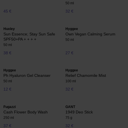
50 ml
45 €
32 €
Huxley
Hyggee
Sun Essence; Stay Sun Safe
Own Vegan Calming Serum
SPF50+PA + + + +
50 ml
50 ml
38 €
27 €
Hyggee
Hyggee
Ph Hyaluron Gel Cleanser
Relief Chamomile Mist
50 ml
100 ml
12 €
32 €
Fugazzi
GANT
Cash Flower Body Wash
1949 Deo Stick
250 ml
75 g
37 €
32 €