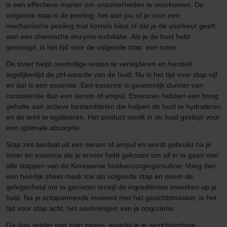
is een effectieve manier om onzuiverheden te voorkomen. De
volgende stap is de peeling, het aan jou of je voor een
mechanische peeling met korrels kiest of dat je de voorkeur geeft
aan een chemische enzyme-exfoliatie. Als je de huid hebt
gereinigd, is het tijd voor de volgende stap: een toner.
De toner helpt overtollige resten te verwijderen en herstelt
tegelijkertijd de pH-waarde van de huid. Nu is het tijd voor stap vijf
en dat is een essentie. Een essence is gewoonlijk dunner van
consistentie dan een serum of ampul. Essences hebben een hoog
gehalte aan actieve bestanddelen die helpen de huid te hydrateren
en de teint te egaliseren. Het product wordt in de huid geklopt voor
een optimale absorptie.
Stap zes bestaat uit een serum of ampul en wordt gebruikt na je
toner en essence als je ervoor hebt gekozen om all in te gaan met
alle stappen van de Koreaanse huidverzorgingsroutine. Voeg dan
een heerlijk sheet mask toe als volgende stap en neem de
gelegenheid om te genieten terwijl de ingrediënten inwerken op je
huid. Na je ontspannende moment met het gezichtsmasker, is het
tijd voor stap acht, het aanbrengen van je oogcrème.
Ga dan verder met stap negen, waarbij je je gezichtscrème