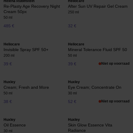
Helena Rubinstein
Heliocare
Re-Plasty Age Recovery Night
After Sun UV Repair Gel Cream
Cream 50px
250 ml
50 ml
485 €
32 €
Heliocare
Heliocare
Invisible Spray SPF 50+
Mineral Tolerance Fluid SPF 50
200 ml
50 ml
39 €
39 €
Niet op voorraad
Huxley
Huxley
Cream; Fresh and More
Eye Cream; Concentrate On
50 ml
30 ml
38 €
52 €
Niet op voorraad
Huxley
Huxley
Oil Essence
Skin Glow Essence Vita
Radiance
30 ml