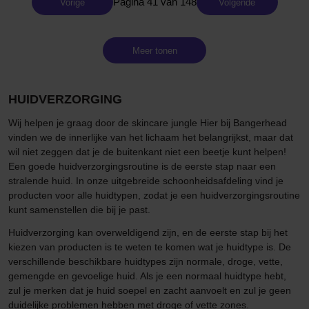
Pagina 41 van 148
Vorige
Volgende
Meer tonen
HUIDVERZORGING
Wij helpen je graag door de skincare jungle Hier bij Bangerhead
vinden we de innerlijke van het lichaam het belangrijkst, maar dat
wil niet zeggen dat je de buitenkant niet een beetje kunt helpen!
Een goede huidverzorgingsroutine is de eerste stap naar een
stralende huid. In onze uitgebreide schoonheidsafdeling vind je
producten voor alle huidtypen, zodat je een huidverzorgingsroutine
kunt samenstellen die bij je past.
Huidverzorging kan overweldigend zijn, en de eerste stap bij het
kiezen van producten is te weten te komen wat je huidtype is. De
verschillende beschikbare huidtypes zijn normale, droge, vette,
gemengde en gevoelige huid. Als je een normaal huidtype hebt,
zul je merken dat je huid soepel en zacht aanvoelt en zul je geen
duidelijke problemen hebben met droge of vette zones.