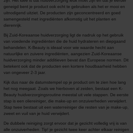
zijn. Het idee is dat huidverzorging leuk moet zijn en dat je eerder
geneigd bent je product ook echt te gebruiken als het er mooi en
uitnodigend uitziet. De producten zijn geconcentreerd en goed
samengesteld met ingrediënten afkomstig uit het planten en
dierenrijk.
Bij Zuid-Koreaanse huidverzorging ligt de nadruk op het gebruik
van voedende ingrediënten die de huid hydrateren en diepgaand
behandelen. K-Beauty is ideaal voor wie waarde hecht aan
natuurlijke en zuivere ingrediënten, aangezien Zuid-Koreaanse
huidverzorging minder additieven bevat dan Europese normen. Dit
betekent ook dat de producten een kortere houdbaarheid hebben
van ongeveer 2-3 jaar.
Kijk dus naar de datumstempel op je product om te zien hoe lang
het nog meegaat. Zoals we hierboven al zeiden, bestaat een K-
Beauty huidverzorgingsroutine meestal uit vele stappen. De eerste
stap is een oliereiniger, die make-up en onzuiverheden verwijdert.
Stap twee bestaat uit een waterreiniger die resten van je make-up,
zweet en vuil van je huid verwijdert.
De dubbele reiniging zorgt ervoor dat je gezicht volledig vrij is van
alle onzuiverheden. Tip! je gezicht twee keer achter elkaar reinigen