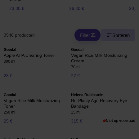
23,30 €
26,30 €
20,5
Filter
Sorteren
3548 producten
Goodal
Goodal
Apple AHA Clearing Toner
Vegan Rice Milk Moisturizing
Cream
300 ml
70 ml
28 €
27 €
Goodal
Helena Rubinstein
Vegan Rice Milk Moisturizing
Re-Plasty Age Recovery Eye
Toner
Bandage
250 ml
15 ml
25 €
315 €
Niet op voorraad