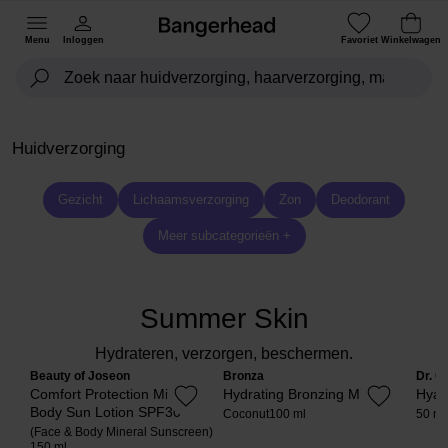
Menu
Inloggen
Favoriet
Winkelwagen
Huidverzorging
Gezicht
Lichaamsverzorging
Zon
Deodorant
Meer subcategorieën +
Summer Skin
Hydrateren, verzorgen, beschermen.
Beauty of Joseon
Bronza
Dr. C
Comfort Protection Mineral
Hydrating Bronzing Mist
Hyal
Body Sun Lotion SPF30
Coconut
100 ml
50 ml
(Face & Body Mineral Sunscreen)
150 ml