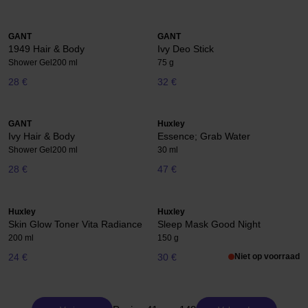
GANT
GANT
1949 Hair & Body
Ivy Deo Stick
Shower Gel
200 ml
75 g
28 €
32 €
GANT
Huxley
Ivy Hair & Body
Essence; Grab Water
Shower Gel
200 ml
30 ml
28 €
47 €
Huxley
Huxley
Skin Glow Toner Vita Radiance
Sleep Mask Good Night
200 ml
150 g
24 €
30 €
Niet op voorraad