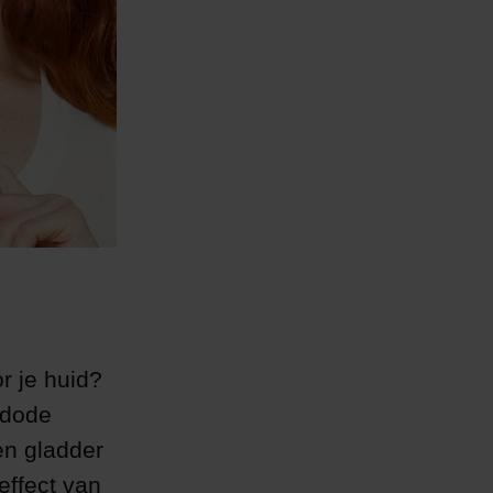
r je huid?
 dode
en gladder
effect van