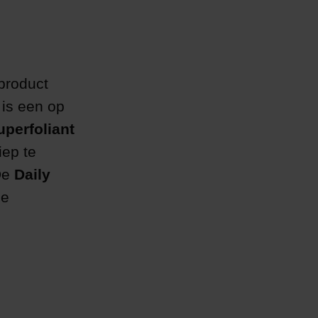
 product
is een op
uperfoliant
iep te
 De
Daily
de