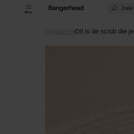
Menu
Magazine
›
Dit is de scrub die j