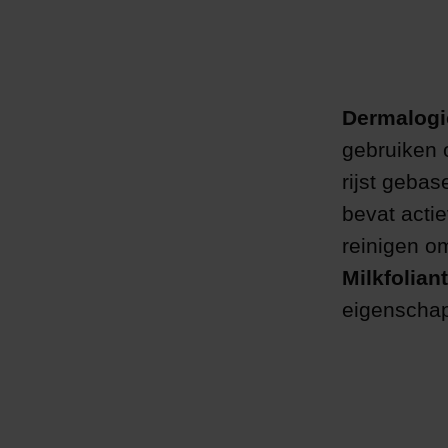
Dermalogi
gebruiken 
rijst gebas
bevat actie
reinigen o
Milkfoliant
eigenscha