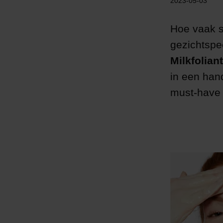
2023-05-03
Hoe vaak sc
gezichtspe
Milkfoliant
in een han
must-have 