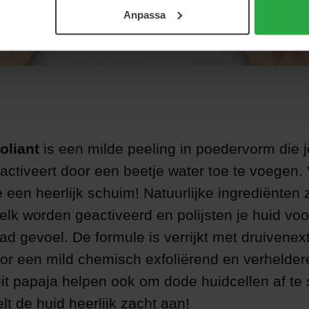
Anpassa
oliant
is een milde peeling in poedervorm die j
ctiveert door een beetje water toe te voegen. 
 een heerlijk schuim! Natuurlijke ingrediënten 
lk worden geactiveerd en polijsten je huid voo
ad gevoel. De formule is verrijkt met druivenex
oor een mild chemisch exfoliërend en verheldere
t papaja helpen ook om dode huidcellen af te 
lt de huid heerlijk zacht aan!