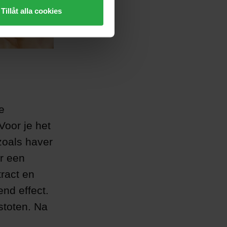
Tillåt alla cookies
e
Voor je het
zoals haver
r een
tract en
nd effect.
stoten. Na