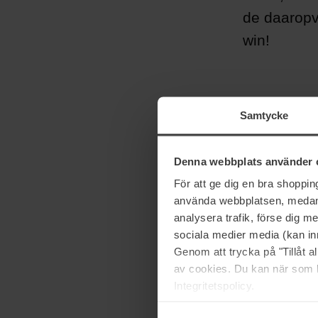
de daaropv
win!
Samtycke
Denna webbplats använder 
För att ge dig en bra shoppi
använda webbplatsen, medan d
analysera trafik, förse dig 
sociala medier media (kan in
Genom att trycka på "Tillåt 
av cookies. Du kan när som h
Integritetspolicy.