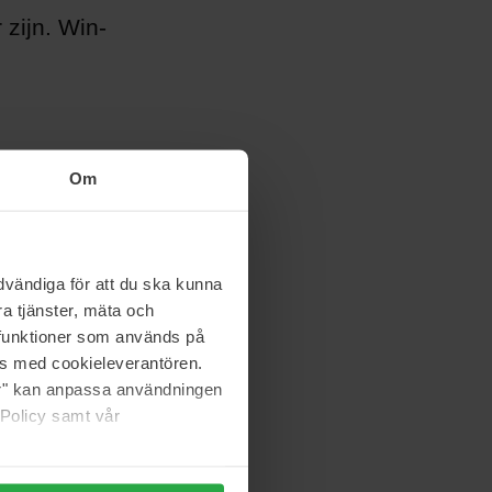
zijn. Win-
Om
vändiga för att du ska kunna
a tjänster, mäta och
a funktioner som används på
as med cookieleverantören.
jer" kan anpassa användningen
 Policy samt vår