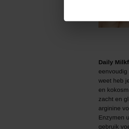
Daily Milkf
eenvoudig a
weet heb je
en kokosme
zacht en gl
arginine v
Enzymen ui
gebruik voe