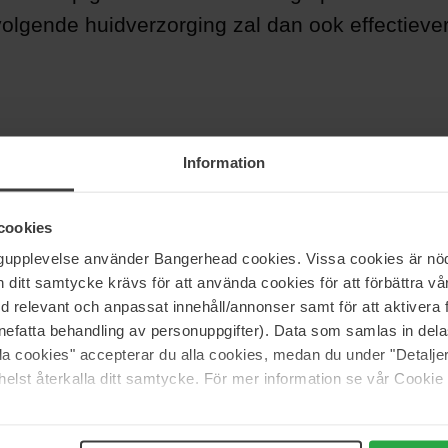
olgende huidverzorging zal dan ook effectiever 
Information
cookies
ngupplevelse använder Bangerhead cookies. Vissa cookies är nöd
itt samtycke krävs för att använda cookies för att förbättra vår
med relevant och anpassat innehåll/annonser samt för att aktiver
nefatta behandling av personuppgifter). Data som samlas in del
alla cookies" accepterar du alla cookies, medan du under "Detal
elst återkalla ditt samtycke. För mer information se vår Cookie