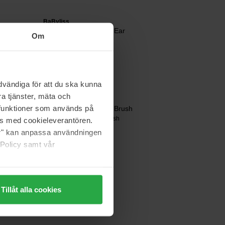
BaByliss
Multi Trimmer Nose & Ear
Om
1 pcs
17 €
vändiga för att du ska kunna
a tjänster, mäta och
MAC Cosmetics
a funktioner som används på
127S Split Fibre Face Brush
127S Split Fibre Face Brush
as med cookieleverantören.
jer" kan anpassa användningen
46 €
 Policy samt vår
Tillåt alla cookies