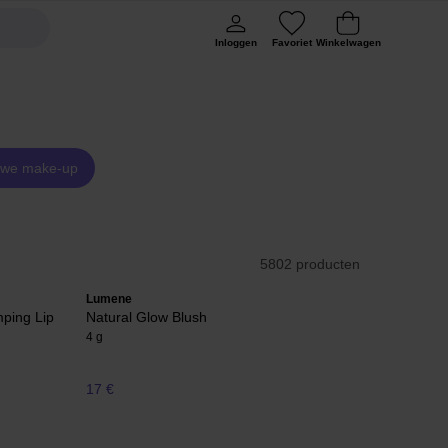
Inloggen
Favoriet
Winkelwagen
uwe make-up
5802 producten
Lumene
ping Lip
Natural Glow Blush
4 g
17 €