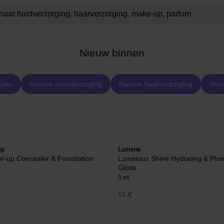
Nieuw binnen
fums
Nieuwe huidverzorging
Nieuwe haarverzorging
Nie
ty
Lumene
er-up Concealer & Foundation
Luminous Shine Hydrating & Plum
Gloss
5 ml
15 €