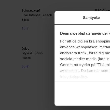
Schwarzkopf
MAC Cosm
Live Intense Bleach
Eye Shado
Samtycke
1 pcs
1,3 g
10 €
18 €
Denna webbplats använder 
För att ge dig en bra shoppi
använda webbplatsen, medan d
Joico
MAC Cosm
analysera trafik, förse dig 
Style & Finish
128S Spli
250 ml
128S Split
sociala medier media (kan in
Genom att trycka på "Tillåt 
38 €
48 €
av cookies. Du kan när som h
Integritetspolicy.