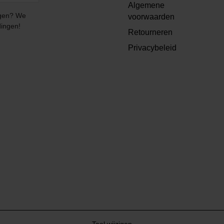
Algemene
angen? We
voorwaarden
dingen!
Retourneren
Privacybeleid
Taal wijzigen