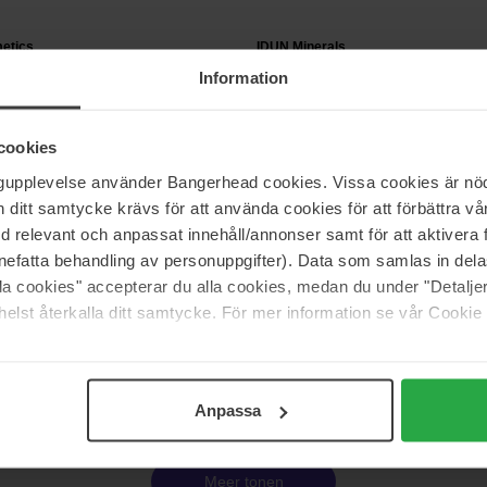
etics
IDUN Minerals
w (Pro Palette Refill Pan) Frost
Leave in Hair & Scalp Treatment
Information
100 ml
16 €
cookies
ngupplevelse använder Bangerhead cookies. Vissa cookies är nöd
itt samtycke krävs för att använda cookies för att förbättra vår
etics
MAC Cosmetics
med relevant och anpassat innehåll/annonser samt för att aktiver
t Fibre Cheek Brush
Hyper Real Glow Palette
 Fibre Cheek Brush
13,5 g
nefatta behandling av personuppgifter). Data som samlas in del
alla cookies" accepterar du alla cookies, medan du under "Detal
52 €
elst återkalla ditt samtycke. För mer information se vår Cookie
Pagina 7 van 242
Vorige
Volgende
Anpassa
Meer tonen