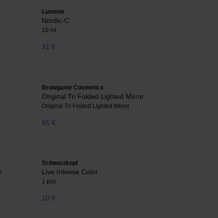
Lumene
Nordic-C
10 ml
31 €
Browgame Cosmetics
Original Tri Folded Lighted Mirror
Original Tri Folded Lighted Mirror
65 €
Schwarzkopf
h
Live Intense Color
1 pcs
10 €