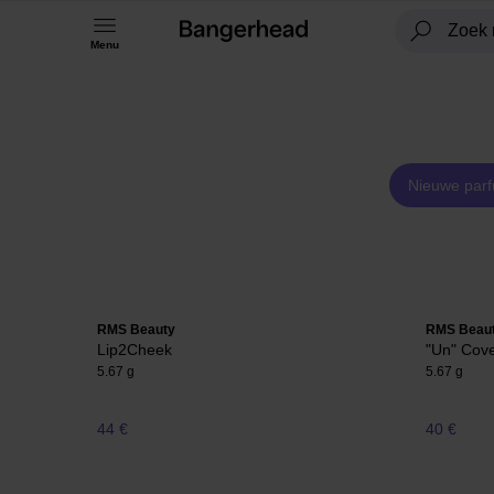
Menu
Nieuwe par
RMS Beauty
RMS Beau
Lip2Cheek
"Un" Cov
5.67 g
5.67 g
44 €
40 €