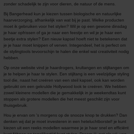
zonder schadelijk te zijn voor dieren, de natuur of de mens.
Bij Bangerhead kun je kiezen tussen biologische en natuurlijke
haarverzorging, afhankelijk van wat bij je past. Welke producten
moet ik gebruiken voor het stylen? Wil je op een gewone dinsdag
je haar opfrissen of ga je naar een feestje en wil je je haar een
beetje extra stylen? Een nieuw kapsel hoeft niet te betekenen dat
je je haar moet knippen of verven. Integendeel, het is perfect om
de stylingtools tevoorschijn te halen die enkel wat creativiteit nodig
hebben.
Op onze website vind je haardrogers, krultangen en stijltangen om
je te helpen je haar te stylen. Een stijltang is een veelzijdige styling
tool die, naast het creëren van een steil kapsel, ook kan worden
gebruikt om een gekrulde Hollywood look te creëren. We hebben
zowel kleinere modellen die je gemakkelijk in je weekendtas kunt
stoppen als grotere modellen die het meest geschikt zijn voor
thuisgebruik.
Hou je ervan om 's morgens op de snooze knop te drukken? Dan
denken wij dat je moet investeren in een heteluchtborstel! je kunt
kiezen uit een reeks modellen waarmee je je haar snel en efficiënt
kunt föhnen en tegelijkertijd kunt stylen. Droom jij, net als wij, van