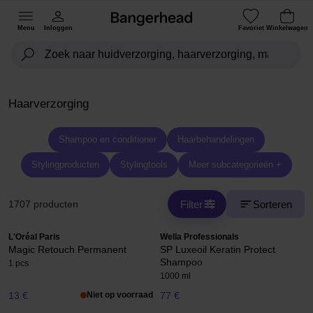
Menu
Inloggen
Favoriet
Winkelwagen
Haarverzorging
Shampoo en conditioner
Haarbehandelingen
Stylingproducten
Stylingtools
Meer subcategorieën +
Filter
Sorteren
1707 producten
L'Oréal Paris
Wella Professionals
Magic Retouch Permanent
SP Luxeoil Keratin Protect
Shampoo
1 pcs
1000 ml
13 €
Niet op voorraad
77 €