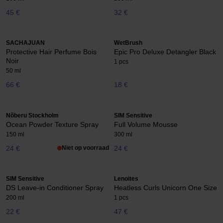
45 €
32 €
SACHAJUAN
WetBrush
Protective Hair Perfume Bois
Epic Pro Deluxe Detangler Black
Noir
1 pcs
50 ml
66 €
18 €
Nõberu Stockholm
SIM Sensitive
Ocean Powder Texture Spray
Full Volume Mousse
150 ml
300 ml
24 €
Niet op voorraad
24 €
SIM Sensitive
Lenoites
DS Leave-in Conditioner Spray
Heatless Curls Unicorn One Size
200 ml
1 pcs
22 €
47 €