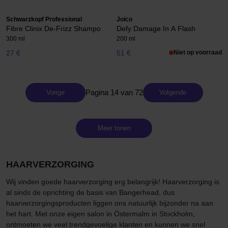
Schwarzkopf Professional
Joico
Fibre Clinix De-Frizz Shampo
Defy Damage In A Flash
300 ml
200 ml
27 €
51 €
Niet op voorraad
Pagina 14 van 72
Vorige
Volgende
Meer tonen
HAARVERZORGING
Wij vinden goede haarverzorging erg belangrijk! Haarverzorging is
al sinds de oprichting de basis van Bangerhead, dus
haarverzorgingsproducten liggen ons natuurlijk bijzonder na aan
het hart. Met onze eigen salon in Östermalm in Stockholm,
ontmoeten we veel trendgevoelige klanten en kunnen we snel