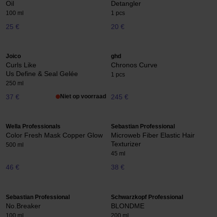
Oil
Detangler
100 ml
1 pcs
25 €
20 €
Joico
ghd
Curls Like
Chronos Curve
Us Define & Seal Gelée
1 pcs
250 ml
37 €
Niet op voorraad
245 €
Wella Professionals
Sebastian Professional
Color Fresh Mask Copper Glow
Microweb Fiber Elastic Hair
Texturizer
500 ml
45 ml
46 €
38 €
Sebastian Professional
Schwarzkopf Professional
No.Breaker
BLONDME
100 ml
200 ml