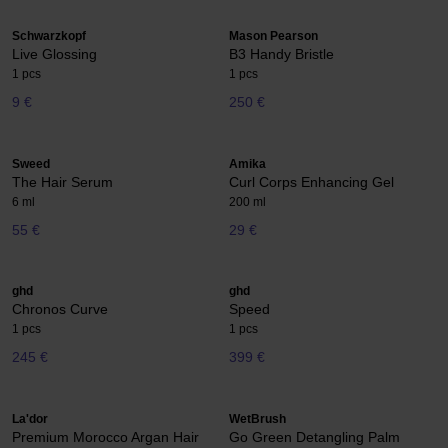
Schwarzkopf
Mason Pearson
Live Glossing
B3 Handy Bristle
1 pcs
1 pcs
9 €
250 €
Sweed
Amika
The Hair Serum
Curl Corps Enhancing Gel
6 ml
200 ml
55 €
29 €
ghd
ghd
Chronos Curve
Speed
1 pcs
1 pcs
245 €
399 €
La'dor
WetBrush
Premium Morocco Argan Hair
Go Green Detangling Palm