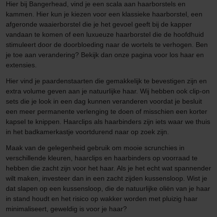
Hier bij Bangerhead, vind je een scala aan haarborstels en
kammen. Hier kun je kiezen voor een klassieke haarborstel, een
afgeronde waaierborstel die je het gevoel geeft bij de kapper
vandaan te komen of een luxueuze haarborstel die de hoofdhuid
stimuleert door de doorbloeding naar de wortels te verhogen. Ben
je toe aan verandering? Bekijk dan onze pagina voor los haar en
extensies.
Hier vind je paardenstaarten die gemakkelijk te bevestigen zijn en
extra volume geven aan je natuurlijke haar. Wij hebben ook clip-on
sets die je look in een dag kunnen veranderen voordat je besluit
een meer permanente verlenging te doen of misschien een korter
kapsel te knippen. Haarclips als haarbinders zijn iets waar we thuis
in het badkamerkastje voortdurend naar op zoek zijn.
Maak van de gelegenheid gebruik om mooie scrunchies in
verschillende kleuren, haarclips en haarbinders op voorraad te
hebben die zacht zijn voor het haar. Als je het echt wat spannender
wilt maken, investeer dan in een zacht zijden kussensloop. Wist je
dat slapen op een kussensloop, die de natuurlijke oliën van je haar
in stand houdt en het risico op wakker worden met pluizig haar
minimaliseert, geweldig is voor je haar?