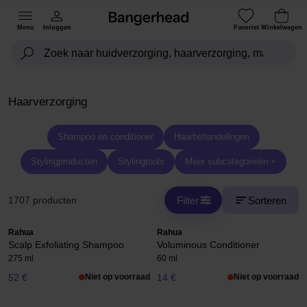
Menu
Inloggen
Favoriet
Winkelwagen
Haarverzorging
Shampoo en conditioner
Haarbehandelingen
Stylingproducten
Stylingtools
Meer subcategorieën +
Filter
Sorteren
1707 producten
Rahua
Rahua
Scalp Exfoliating Shampoo
Voluminous Conditioner
275 ml
60 ml
52 €
Niet op voorraad
14 €
Niet op voorraad