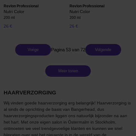
Revlon Professional
Revlon Professional
Nutri Color
Nutri Color
200 ml
200 ml
26 €
26 €
Pagina 53 van 72
Vorige
Volgende
Meer tonen
HAARVERZORGING
Wij vinden goede haarverzorging erg belangrijk! Haarverzorging is
al sinds de oprichting de basis van Bangerhead, dus
haarverzorgingsproducten liggen ons natuurlijk bijzonder na aan
het hart. Met onze eigen salon in Östermalm in Stockholm,
ontmoeten we veel trendgevoelige klanten en kunnen we snel
bijpraten over wat het nieuwste is in de wereld van de