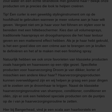
zout water en een echte strandlook met golvend haar? Bekijk onze
producten om je precies die look te helpen creëren.
Tip! Een curler is een geweldig stylinginstrument om op de
hoofdhuid te gebruiken wanneer je meer volume aan je haar wilt
geven. Vergeet niet om je haar voor het föhnen en stylen voor te
bereiden met een hittebeschermer. Kies dan uit volumesprays,
traditionele haarsprays en droogshampoos die het haar textuur
geven en een matterend effect hebben. Als je je haar hebt gekruld,
is het een goed idee om een crème aan te brengen om je krullen
te definiëren en het af te maken met een finishing spray.
Natuurlijk hebben we ook onze favorieten van klassieke producten
zoals haargels en haarwaxen op een rijtje gezet. Specifieke
producten voor haarverzorging Droom je van dikker, korter of
misschien een andere kleur haar? Haarverzorgingsproducten
kunnen overweldigend zijn en wij helpen je graag een paar dingen
uit te zoeken om je droomhaar te krijgen. Naast de klassieke
haarverzorgingsroutine van shampoo, conditioner, conditioner en
oliën, zijn er ook een heleboel speciale producten om de puntjes
op de i van je haarverzorgingsroutine te zetten.
Hier bij Bangerhead, vind je een scala aan haarborstels en