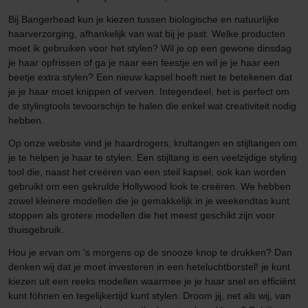
Bij Bangerhead kun je kiezen tussen biologische en natuurlijke
haarverzorging, afhankelijk van wat bij je past. Welke producten
moet ik gebruiken voor het stylen? Wil je op een gewone dinsdag
je haar opfrissen of ga je naar een feestje en wil je je haar een
beetje extra stylen? Een nieuw kapsel hoeft niet te betekenen dat
je je haar moet knippen of verven. Integendeel, het is perfect om
de stylingtools tevoorschijn te halen die enkel wat creativiteit nodig
hebben.
Op onze website vind je haardrogers, krultangen en stijltangen om
je te helpen je haar te stylen. Een stijltang is een veelzijdige styling
tool die, naast het creëren van een steil kapsel, ook kan worden
gebruikt om een gekrulde Hollywood look te creëren. We hebben
zowel kleinere modellen die je gemakkelijk in je weekendtas kunt
stoppen als grotere modellen die het meest geschikt zijn voor
thuisgebruik.
Hou je ervan om 's morgens op de snooze knop te drukken? Dan
denken wij dat je moet investeren in een heteluchtborstel! je kunt
kiezen uit een reeks modellen waarmee je je haar snel en efficiënt
kunt föhnen en tegelijkertijd kunt stylen. Droom jij, net als wij, van