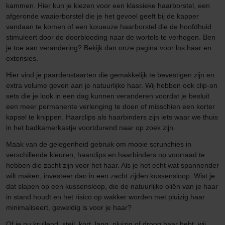
kammen. Hier kun je kiezen voor een klassieke haarborstel, een
afgeronde waaierborstel die je het gevoel geeft bij de kapper
vandaan te komen of een luxueuze haarborstel die de hoofdhuid
stimuleert door de doorbloeding naar de wortels te verhogen. Ben
je toe aan verandering? Bekijk dan onze pagina voor los haar en
extensies.
Hier vind je paardenstaarten die gemakkelijk te bevestigen zijn en
extra volume geven aan je natuurlijke haar. Wij hebben ook clip-on
sets die je look in een dag kunnen veranderen voordat je besluit
een meer permanente verlenging te doen of misschien een korter
kapsel te knippen. Haarclips als haarbinders zijn iets waar we thuis
in het badkamerkastje voortdurend naar op zoek zijn.
Maak van de gelegenheid gebruik om mooie scrunchies in
verschillende kleuren, haarclips en haarbinders op voorraad te
hebben die zacht zijn voor het haar. Als je het echt wat spannender
wilt maken, investeer dan in een zacht zijden kussensloop. Wist je
dat slapen op een kussensloop, die de natuurlijke oliën van je haar
in stand houdt en het risico op wakker worden met pluizig haar
minimaliseert, geweldig is voor je haar?
Of je nu krullend, steil, kort, lang, pluizig of droog haar hebt, wij