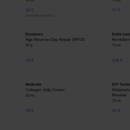
50 ml
75 ml
16 €
17 €
Normale prijs 23 €
Exuviance
Estée Lau
Age Reverse Day Repair SPF30
Revitali
50 g
75 ml
78 €
158 €
Medicube
EVY Techn
Collagen Jelly Cream
Melanoma
Mousse
50 ml
75 ml
25 €
22 €