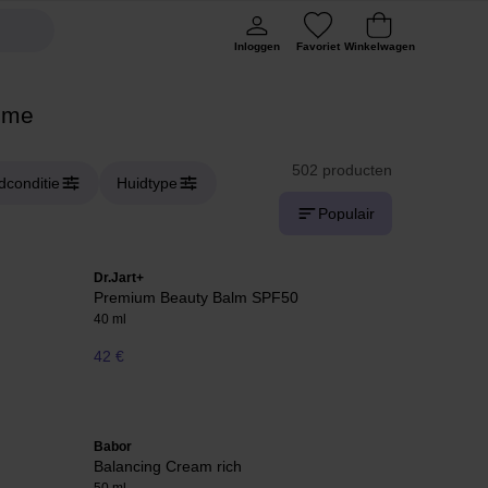
Inloggen
Favoriet
Winkelwagen
ème
502 producten
dconditie
Huidtype
Populair
Dr.Jart+
Premium Beauty Balm SPF50
40 ml
42 €
Babor
Balancing Cream rich