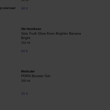
50 ml
op voorraad
68 €
Ole Henriksen
Sets Truth Glow Even Brighter Banana
Bright
102 ml
60 €
Medicube
PDRN Booster Gel
300 ml
25 €