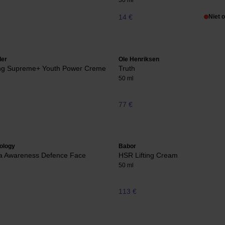
30 ml
14 €
Niet 
der
Ole Henriksen
zing Supreme+ Youth Power Creme
Truth
50 ml
77 €
ology
Babor
 Awareness Defence Face
HSR Lifting Cream
50 ml
113 €