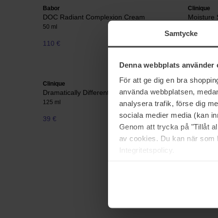
Babor
Clinique
DOC Radiant Complexion Cream
Moisture 
50 ml
125 ml
Samtycke
110 €
63 €
Normale pri
Denna webbplats använder 
För att ge dig en bra shoppi
Clinique
Lumene
använda webbplatsen, medan d
Dramatically Different Moisturizing Gel
Bounce Mo
125 ml
50 ml
analysera trafik, förse dig 
sociala medier media (kan in
39 €
29 €
Genom att trycka på "Tillåt 
av cookies. Du kan när som h
Integritetspolicy.