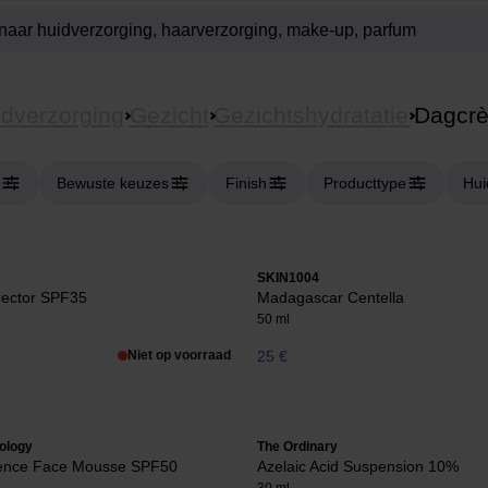
dverzorging
Gezicht
Gezichtshydratatie
Dagcr
Bewuste keuzes
Finish
Producttype
Hui
SKIN1004
rector SPF35
Madagascar Centella
50 ml
Niet op voorraad
25 €
ology
The Ordinary
fence Face Mousse SPF50
Azelaic Acid Suspension 10%