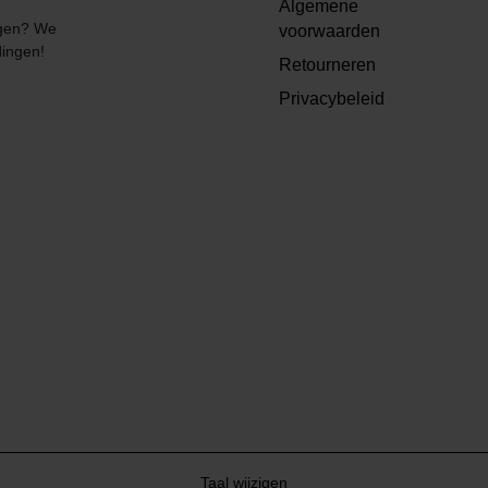
Algemene
angen? We
voorwaarden
dingen!
Retourneren
Privacybeleid
Taal wijzigen