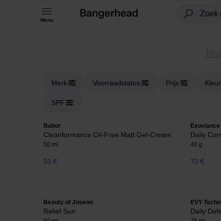
Menu
Hui
Merk
Voorraadstatus
Prijs
Kleur
SPF
Babor
Exuviance
Cleanformance Oil-Free Matt Gel-Cream
Daily Cor
50 ml
40 g
50 €
73 €
Beauty of Joseon
EVY Techn
Relief Sun
Daily De