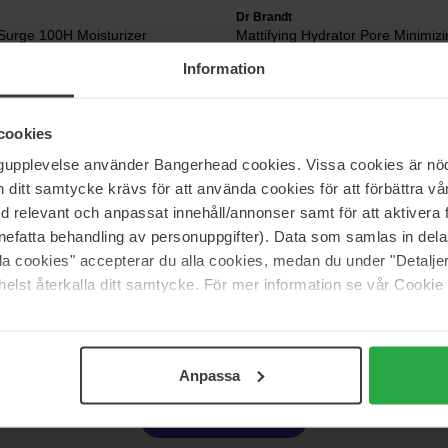
Dr Brandt
Surge 100H Moisturizer
Mattifying Hydrator Pore Minimiz
50 ml
Information
52 €
Niet 
js 73 €
cookies
ngupplevelse använder Bangerhead cookies. Vissa cookies är nöd
Babor
itt samtycke krävs för att använda cookies för att förbättra vår
isturizer
Moisturizing Cream
50 ml
med relevant och anpassat innehåll/annonser samt för att aktiver
nefatta behandling av personuppgifter). Data som samlas in del
66 €
alla cookies" accepterar du alla cookies, medan du under "Detal
elst återkalla ditt samtycke. För mer information se vår Cookie
Pagina 1 van 21
Volgende
Anpassa
Meer tonen