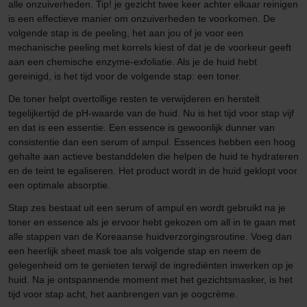
alle onzuiverheden. Tip! je gezicht twee keer achter elkaar reinigen
is een effectieve manier om onzuiverheden te voorkomen. De
volgende stap is de peeling, het aan jou of je voor een
mechanische peeling met korrels kiest of dat je de voorkeur geeft
aan een chemische enzyme-exfoliatie. Als je de huid hebt
gereinigd, is het tijd voor de volgende stap: een toner.
De toner helpt overtollige resten te verwijderen en herstelt
tegelijkertijd de pH-waarde van de huid. Nu is het tijd voor stap vijf
en dat is een essentie. Een essence is gewoonlijk dunner van
consistentie dan een serum of ampul. Essences hebben een hoog
gehalte aan actieve bestanddelen die helpen de huid te hydrateren
en de teint te egaliseren. Het product wordt in de huid geklopt voor
een optimale absorptie.
Stap zes bestaat uit een serum of ampul en wordt gebruikt na je
toner en essence als je ervoor hebt gekozen om all in te gaan met
alle stappen van de Koreaanse huidverzorgingsroutine. Voeg dan
een heerlijk sheet mask toe als volgende stap en neem de
gelegenheid om te genieten terwijl de ingrediënten inwerken op je
huid. Na je ontspannende moment met het gezichtsmasker, is het
tijd voor stap acht, het aanbrengen van je oogcrème.