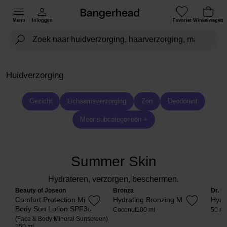
Menu
Inloggen
Favoriet
Winkelwagen
Huidverzorging
Gezicht
Lichaamsverzorging
Zon
Deodorant
Meer subcategorieën +
Summer Skin
Hydrateren, verzorgen, beschermen.
Beauty of Joseon
Bronza
Dr. C
Comfort Protection Mineral
Hydrating Bronzing Mist
Hyal
Body Sun Lotion SPF30
Coconut
100 ml
50 ml
(Face & Body Mineral Sunscreen)
150 ml