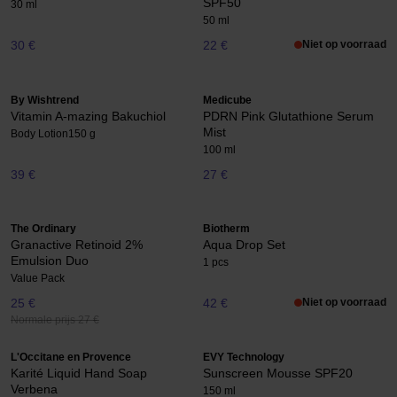
SPF50
30 ml
50 ml
30 €
22 €
Niet op voorraad
By Wishtrend
Medicube
Vitamin A-mazing Bakuchiol
PDRN Pink Glutathione Serum
Mist
Body Lotion
150 g
100 ml
39 €
27 €
The Ordinary
Biotherm
Granactive Retinoid 2%
Aqua Drop Set
Emulsion Duo
1 pcs
Value Pack
25 €
42 €
Niet op voorraad
Normale prijs 27 €
L'Occitane en Provence
EVY Technology
Karité Liquid Hand Soap
Sunscreen Mousse SPF20
Verbena
150 ml