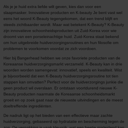
Als je je huid extra liefde wilt geven, kies dan voor een
slaapmasker. Innovatieve producten en K-beauty Je bent vast wel
eens het woord K-Beauty tegengekomen, dat een trend blijft en
steeds zichtbaarder wordt. Maar wat betekent K-Beauty? K-Beauty
zijn innovatieve schoonheidsproducten uit Zuid-Korea voor wie
droomt van een porseleinachtige huid. Zuid-Korea staat bekend
om hun uitgebreide huidverzorgingsroutines en hun filosofie om
problemen te voorkomen voordat ze zich voordoen.
Hier bij Bangerhead hebben we onze favoriete producten van de
Koreaanse huidverzorgingsmarkt verzameld. K-Beauty kan in drie
woorden worden samengevat: innovatief, speels en kwaliteit. Wist
je bijvoorbeeld dat een K-Beauty huidverzorgingsroutine tot tien
stappen kan omvatten? Perfect voor de huidverzorgings junkie die
geen product wil overslaan. Er ontstaan voortdurend nieuwe K-
Beauty producten naarmate de Koreaanse schoonheidsmarkt
groeit en op zoek gaat naar de nieuwste uitvindingen en de meest
doeltreffende ingrediënten.
De nadruk ligt op het bieden van een effectieve maar zachte
huidverzorging, gebaseerd op hydratatie en bescherming tegen de
zon. De verpakking is vaak kleurrijk, wat een beetje misleidend kan