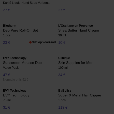
Karité Liquid Hand Soap Verbena
27 €
27 €
Biotherm
L'Occitane en Provence
Deo Pure Roll-On Set
Shea Butter Hand Cream
1 pcs
30 ml
23 €
Niet op voorraad
10 €
EVY Technology
Clinique
Sunscreen Mousse Duo
Skin Supplies for Men
Value Pack
100 ml
47 €
34 €
Normale prijs 52 €
EVY Technology
BaByliss
EVY Technology
Super X Metal Hair Clipper
75 ml
1 pcs
31 €
119 €