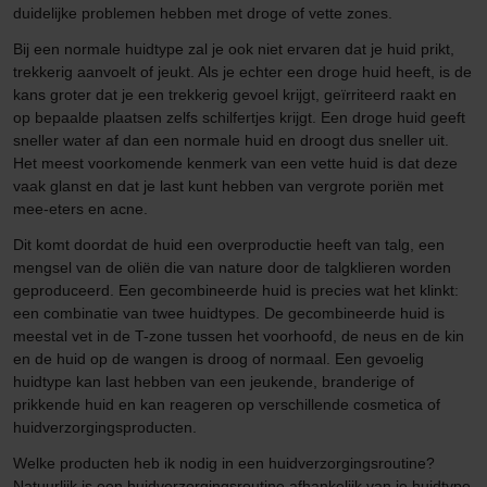
duidelijke problemen hebben met droge of vette zones.
Bij een normale huidtype zal je ook niet ervaren dat je huid prikt,
trekkerig aanvoelt of jeukt. Als je echter een droge huid heeft, is de
kans groter dat je een trekkerig gevoel krijgt, geïrriteerd raakt en
op bepaalde plaatsen zelfs schilfertjes krijgt. Een droge huid geeft
sneller water af dan een normale huid en droogt dus sneller uit.
Het meest voorkomende kenmerk van een vette huid is dat deze
vaak glanst en dat je last kunt hebben van vergrote poriën met
mee-eters en acne.
Dit komt doordat de huid een overproductie heeft van talg, een
mengsel van de oliën die van nature door de talgklieren worden
geproduceerd. Een gecombineerde huid is precies wat het klinkt:
een combinatie van twee huidtypes. De gecombineerde huid is
meestal vet in de T-zone tussen het voorhoofd, de neus en de kin
en de huid op de wangen is droog of normaal. Een gevoelig
huidtype kan last hebben van een jeukende, branderige of
prikkende huid en kan reageren op verschillende cosmetica of
huidverzorgingsproducten.
Welke producten heb ik nodig in een huidverzorgingsroutine?
Natuurlijk is een huidverzorgingsroutine afhankelijk van je huidtype