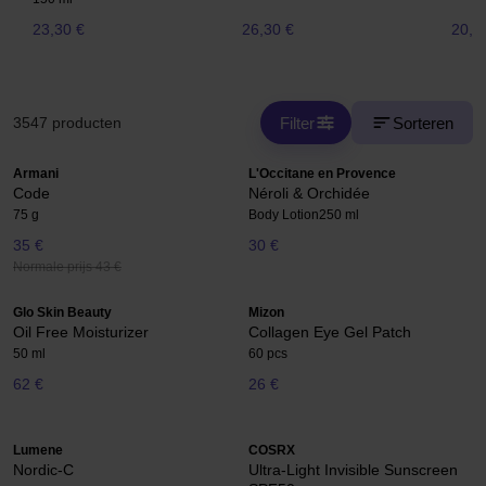
23,30 €
26,30 €
20,5
Filter
Sorteren
3547 producten
Armani
L'Occitane en Provence
Code
Néroli & Orchidée
75 g
Body Lotion
250 ml
35 €
30 €
Normale prijs 43 €
Glo Skin Beauty
Mizon
Oil Free Moisturizer
Collagen Eye Gel Patch
50 ml
60 pcs
62 €
26 €
Lumene
COSRX
Nordic-C
Ultra-Light Invisible Sunscreen