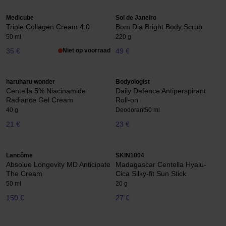
Medicube
Sol de Janeiro
Triple Collagen Cream 4.0
Bom Dia Bright Body Scrub
50 ml
220 g
35 €
Niet op voorraad
49 €
haruharu wonder
Bodyologist
Centella 5% Niacinamide
Daily Defence Antiperspirant
Radiance Gel Cream
Roll-on
40 g
Deodorant
50 ml
21 €
23 €
Lancôme
SKIN1004
Absolue Longevity MD Anticipate
Madagascar Centella Hyalu-
The Cream
Cica Silky-fit Sun Stick
50 ml
20 g
150 €
27 €