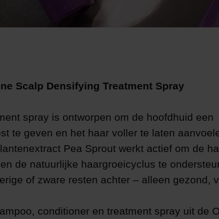
ene Scalp Densifying Treatment Spray
ment spray is ontworpen om de hoofdhuid een
t te geven en het haar voller te laten aanvoel
plantenextract Pea Sprout werkt actief om de ha
 en de natuurlijke haargroeicyclus te ondersteu
rige of zware resten achter – alleen gezond, vo
ampoo, conditioner en treatment spray uit de O