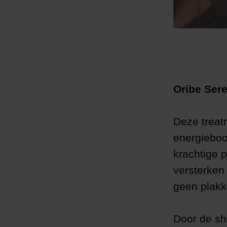
Oribe Ser
Deze treat
energieboos
krachtige 
versterken
geen plakke
Door de sh