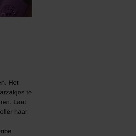
en. Het
arzakjes te
nen. Laat
ller haar.
ribe