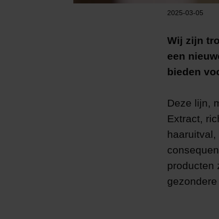
2025-03-05
Wij zijn t
een nieuwe
bieden voo
Deze lijn,
Extract, r
haaruitval,
consequen
producten z
gezondere 