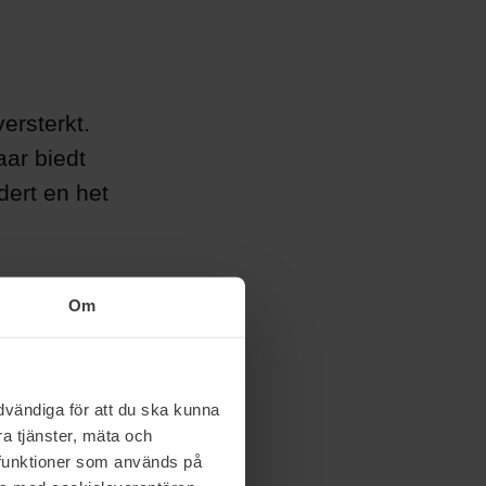
ersterkt.
ar biedt
dert en het
Om
vändiga för att du ska kunna
a tjänster, mäta och
a funktioner som används på