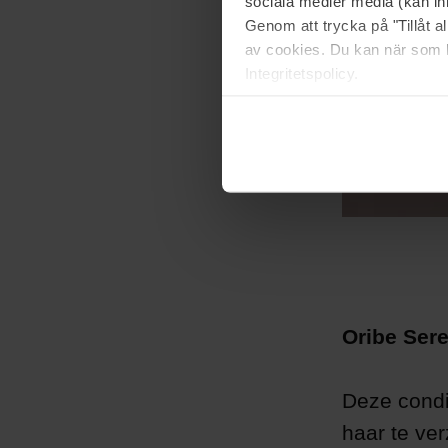
sociala medier media (kan in
Genom att trycka på "Tillåt 
av cookies. Du kan när som h
Integritetspolicy.
Oribe Ser
Deze condi
haar te ve