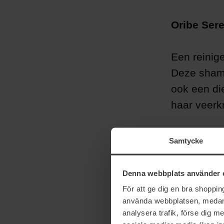
Oribe Ser
Een reinig
Deze shamp
ook een di
haar veerk
Samtycke
Denna webbplats använder 
För att ge dig en bra shoppi
använda webbplatsen, medan d
analysera trafik, förse dig 