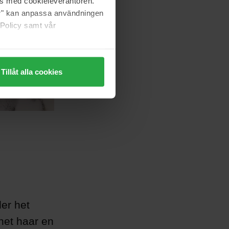
as med cookieleverantören.
jer" kan anpassa användningen
 Policy samt vår
Tillåt alla cookies
er het
het haar en