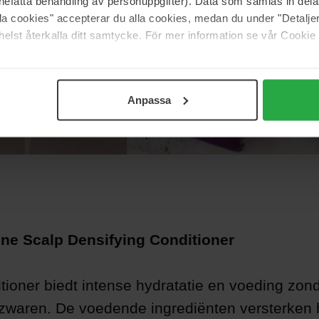
nefatta behandling av personuppgifter). Data som samlas in del
alla cookies" accepterar du alla cookies, medan du under "Detal
elst återkalla ditt samtycke. För mer information se vår Cookie
Anpassa
ene Scalp Densifying Conditioner
tioner biedt intense hydratatie en voeding zond
rzwaren. De voedende ingrediënten versterken 