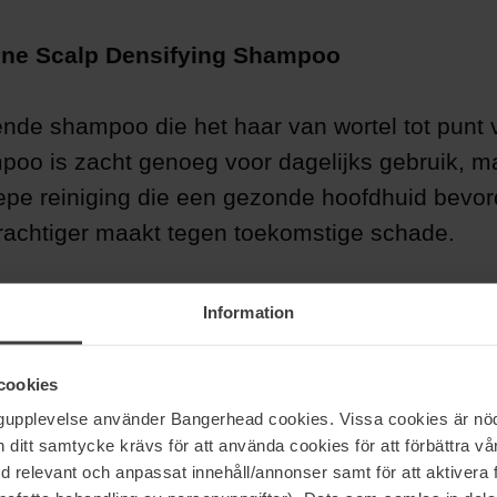
ene Scalp Densifying Shampoo
ende shampoo die het haar van wortel tot punt v
oo is zacht genoeg voor dagelijks gebruik, ma
epe reiniging die een gezonde hoofdhuid bevor
rachtiger maakt tegen toekomstige schade.
Information
cookies
ngupplevelse använder Bangerhead cookies. Vissa cookies är nöd
itt samtycke krävs för att använda cookies för att förbättra vår
med relevant och anpassat innehåll/annonser samt för att aktiver