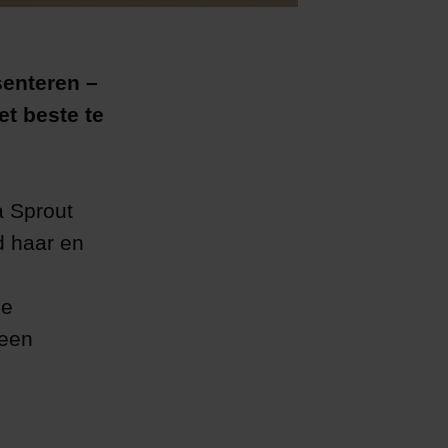
senteren –
et beste te
a Sprout
d haar en
ze
 een