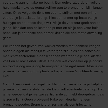
voordat je aan je make-up begint. Een gehydrateerde en vollere
huid maakt make-up gemakkelijker aan te brengen en blijft langer
zitten. Onze volgende tip is om voor te strijken met een primer
voordat je je basis aanbrengt. Kies een primer op basis van je
huidtype en het effect dat je wilt. Als je de voorkeur geeft aan een
gloed, kies dan een oplichtende primer en als je een vette huid
hebt, kun je het beste een primer kiezen die een matte afwerking
geeft.
We kennen het gevoel van wakker worden met donkere kringen
onder je ogen die moeilijk te verbergen zijn. Kies een concealer
met lichtreflecterende eigenschappen waardoor je je snel alerter
voelt en er ook alerter uitziet. Doe ook wat concealer op je ooglid
en rond je oog om je oog te omlijsten en te egaliseren. Moeite om
je wenkbrauwen op hun plaats te krijgen, maar 's ochtends weinig
tijd?
Gebruik een wenkbrauwgel met kleur. Een wenkbrauwgel helpt om
je wenkbrauwen te stylen en de kleur vult eventuele gaten op. Heb
je het gevoel dat je niet zoveel tijd in de zon hebt doorgebracht als
je zou willen? Geen probleem! Fake een kleurtje met een
bronzend poeder. Breng je bronzer aan als een trifecta, te