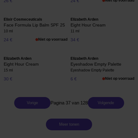
26 €
24 €
Niet op voorraad
Elixir Cosmeceuticals
Elizabeth Arden
Face Formula Lip Balm SPF 25
Eight Hour Cream
10 ml
11 ml
24 €
Niet op voorraad
34 €
Elizabeth Arden
Elizabeth Arden
Eight Hour Cream
Eyeshadow Empty Palette
15 ml
Eyeshadow Empty Palette
30 €
6 €
Niet op voorraad
Pagina 37 van 128
Vorige
Volgende
Meer tonen