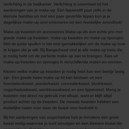
verlichting in de badkamer. Verlichting is essentieel bij het
aanbrengen van je make-up. Een lippenstift past zelfs in de
kleinste handtas en met een paar geverfde lippen kun je je
dagelijkse make-up snel omtoveren tot een feestelijke avondlook!
Make-up kwasten en accessoires Make-up als een echte pro met
goede make-up kwasten, make-up kwasten en make-up sponsjes.
Met de juiste spullen is het veel gemakkelijker om de make-up look
te krijgen die je wilt. Bij Bangerhead vind je alle make-up tools die
je nodig hebt om de perfecte make-up aan te brengen. Kies uit
make-up kwasten en sponsjes in verschillende maten en vormen.
Kiezen welke make-up kwasten je nodig hebt kan een beetje lastig
zijn. Een goede basis make-up kit kan bestaan uit een
foundationkwast, poederkwast, concealerkwast, blushkwast,
oogschaduwkwast, wenkbrauwkwast en een lippenseel. Meng je
kwasten niet direct na gebruik met elkaar, want er blijft altijd
product achter op de kwasten. De meeste kwasten hebben een
duidelijke naam voor waar de kwast voor bedoeld is.
Bij het aanbrengen van oogschaduw heb je minstens één grote
kwast nodig waarmee je kunt smudgen en een kleinere kwast die