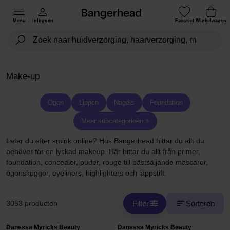
Menu
Inloggen
Favoriet
Winkelwagen
Make-up
Ogen
Lippen
Nagels
Foundation
Meer subcategorieën +
Letar du efter smink online? Hos Bangerhead hittar du allt du
behöver för en lyckad makeup. Här hittar du allt från primer,
foundation, concealer, puder, rouge till bästsäljande mascaror,
ögonskuggor, eyeliners, highlighters och läppstift.
Filter
Sorteren
3053 producten
Danessa Myricks Beauty
Danessa Myricks Beauty