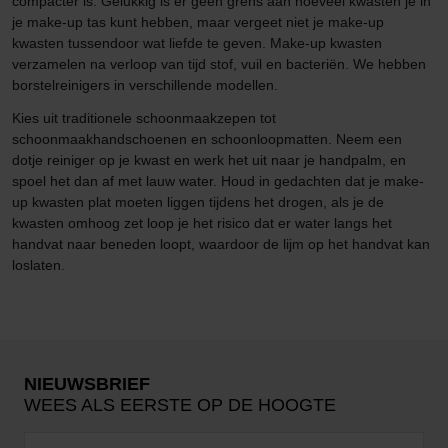
compacter is. Gelukkig is er geen grens aan hoeveel kwasten je in
je make-up tas kunt hebben, maar vergeet niet je make-up
kwasten tussendoor wat liefde te geven. Make-up kwasten
verzamelen na verloop van tijd stof, vuil en bacteriën. We hebben
borstelreinigers in verschillende modellen.
Kies uit traditionele schoonmaakzepen tot
schoonmaakhandschoenen en schoonloopmatten. Neem een
dotje reiniger op je kwast en werk het uit naar je handpalm, en
spoel het dan af met lauw water. Houd in gedachten dat je make-
up kwasten plat moeten liggen tijdens het drogen, als je de
kwasten omhoog zet loop je het risico dat er water langs het
handvat naar beneden loopt, waardoor de lijm op het handvat kan
loslaten.
NIEUWSBRIEF
WEES ALS EERSTE OP DE HOOGTE