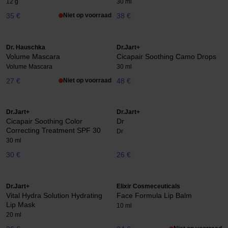
12 g
30 ml
35 €
Niet op voorraad
38 €
Dr. Hauschka
Dr.Jart+
Volume Mascara
Cicapair Soothing Camo Drops
Volume Mascara
30 ml
27 €
Niet op voorraad
48 €
Dr.Jart+
Dr.Jart+
Cicapair Soothing Color
Dr
Correcting Treatment SPF 30
Dr
30 ml
30 €
26 €
Dr.Jart+
Elixir Cosmeceuticals
Vital Hydra Solution Hydrating
Face Formula Lip Balm
Lip Mask
10 ml
20 ml