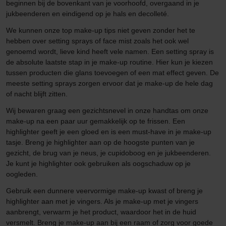
beginnen bij de bovenkant van je voorhoofd, overgaand in je
jukbeenderen en eindigend op je hals en decolleté.
We kunnen onze top make-up tips niet geven zonder het te
hebben over setting sprays of face mist zoals het ook wel
genoemd wordt, lieve kind heeft vele namen. Een setting spray is
de absolute laatste stap in je make-up routine. Hier kun je kiezen
tussen producten die glans toevoegen of een mat effect geven. De
meeste setting sprays zorgen ervoor dat je make-up de hele dag
of nacht blijft zitten.
Wij bewaren graag een gezichtsnevel in onze handtas om onze
make-up na een paar uur gemakkelijk op te frissen. Een
highlighter geeft je een gloed en is een must-have in je make-up
tasje. Breng je highlighter aan op de hoogste punten van je
gezicht, de brug van je neus, je cupidoboog en je jukbeenderen.
Je kunt je highlighter ook gebruiken als oogschaduw op je
oogleden.
Gebruik een dunnere veervormige make-up kwast of breng je
highlighter aan met je vingers. Als je make-up met je vingers
aanbrengt, verwarm je het product, waardoor het in de huid
versmelt. Breng je make-up aan bij een raam of zorg voor goede