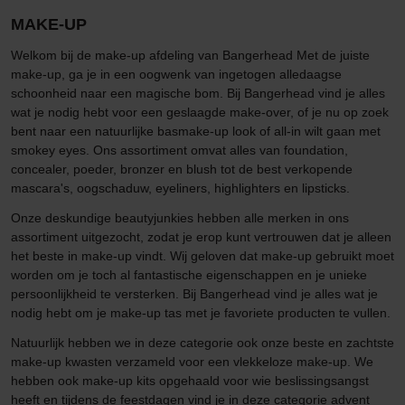
MAKE-UP
Welkom bij de make-up afdeling van Bangerhead Met de juiste
make-up, ga je in een oogwenk van ingetogen alledaagse
schoonheid naar een magische bom. Bij Bangerhead vind je alles
wat je nodig hebt voor een geslaagde make-over, of je nu op zoek
bent naar een natuurlijke basmake-up look of all-in wilt gaan met
smokey eyes. Ons assortiment omvat alles van foundation,
concealer, poeder, bronzer en blush tot de best verkopende
mascara's, oogschaduw, eyeliners, highlighters en lipsticks.
Onze deskundige beautyjunkies hebben alle merken in ons
assortiment uitgezocht, zodat je erop kunt vertrouwen dat je alleen
het beste in make-up vindt. Wij geloven dat make-up gebruikt moet
worden om je toch al fantastische eigenschappen en je unieke
persoonlijkheid te versterken. Bij Bangerhead vind je alles wat je
nodig hebt om je make-up tas met je favoriete producten te vullen.
Natuurlijk hebben we in deze categorie ook onze beste en zachtste
make-up kwasten verzameld voor een vlekkeloze make-up. We
hebben ook make-up kits opgehaald voor wie beslissingsangst
heeft en tijdens de feestdagen vind je in deze categorie advent