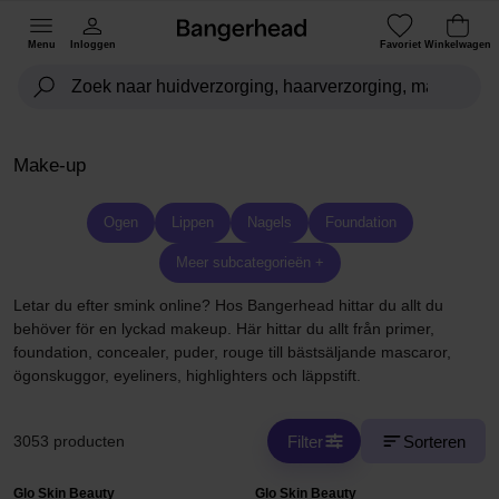
Menu
Inloggen
Favoriet
Winkelwagen
Make-up
Ogen
Lippen
Nagels
Foundation
Meer subcategorieën +
Letar du efter smink online? Hos Bangerhead hittar du allt du
behöver för en lyckad makeup. Här hittar du allt från primer,
foundation, concealer, puder, rouge till bästsäljande mascaror,
ögonskuggor, eyeliners, highlighters och läppstift.
Filter
Sorteren
3053 producten
Glo Skin Beauty
Glo Skin Beauty