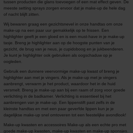
tussen producten die glans toevoegen of een mat effect geven. De
meeste setting sprays zorgen ervoor dat je make-up de hele dag
of nacht blijft zitten.
Wij bewaren graag een gezichtsnevel in onze handtas om onze
make-up na een paar uur gemakkelijk op te frissen. Een
highlighter geeft je een gloed en is een must-have in je make-up
tasje. Breng je highlighter aan op de hoogste punten van je
gezicht, de brug van je neus, je cupidoboog en je jukbeenderen.
Je kunt je highlighter ook gebruiken als oogschaduw op je
oogleden.
Gebruik een dunnere veervormige make-up kwast of breng je
highlighter aan met je vingers. Als je make-up met je vingers
aanbrengt, verwarm je het product, waardoor het in de huid
versmelt. Breng je make-up aan bij een raam of zorg voor goede
verlichting in de badkamer. Verlichting is essentieel bij het
aanbrengen van je make-up. Een lippenstift past zelfs in de
kleinste handtas en met een paar geverfde lippen kun je je
dagelijkse make-up snel omtoveren tot een feestelijke avondlook!
Make-up kwasten en accessoires Make-up als een echte pro met
goede make-up kwasten, make-up kwasten en make-up sponsjes.