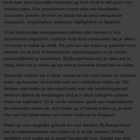
bent naar een natuurlijke basmake-up look of all-in wilt gaan met
smokey eyes. Ons assortiment omvat alles van foundation,
concealer, poeder, bronzer en blush tot de best verkopende
mascara's, oogschaduw, eyeliners, highlighters en lipsticks.
Onze deskundige beautyjunkies hebben alle merken in ons
assortiment uitgezocht, zodat je erop kunt vertrouwen dat je alleen
het beste in make-up vindt. Wij geloven dat make-up gebruikt moet
worden om je toch al fantastische eigenschappen en je unieke
persoonlijkheid te versterken. Bij Bangerhead vind je alles wat je
nodig hebt om je make-up tas met je favoriete producten te vullen.
Natuurlijk hebben we in deze categorie ook onze beste en zachtste
make-up kwasten verzameld voor een vlekkeloze make-up. We
hebben ook make-up kits opgehaald voor wie beslissingsangst
heeft en tijdens de feestdagen vind je in deze categorie advent
make-up kalenders. Of je nu de voorkeur geeft aan veganistische
en natuurlijke make-up, veel make-up of weinig make-up, je bent
hier aan het juiste adres om online make-up te shoppen.
Make-up voor dagelijks gebruik en voor feestjes Bij Bangerhead
kun je experimenteren met make-up in al zijn vormen. Online
winkelen voor make-up is zowel handig als luxe. Geniet van een