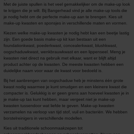
Met de juiste spullen is het veel gemakkelijker om de make-up look
te krijgen die je wilt. Bij Bangerhead vind je alle make-up tools die
je nodig hebt om de perfecte make-up aan te brengen. Kies uit
make-up kwasten en sponsjes in verschillende maten en vormen.
Kiezen welke make-up kwasten je nodig hebt kan een beetje lastig
zijn. Een goede basis make-up kit kan bestaan uit een
foundationkwast, poederkwast, concealerkwast, blushkwast,
oogschaduwkwast, wenkbrauwkwast en een lippenseel. Meng je
kwasten niet direct na gebruik met elkaar, want er blijft altijd
product achter op de kwasten. De meeste kwasten hebben een
duidelijke naam voor waar de kwast voor bedoeld is.
Bij het aanbrengen van oogschaduw heb je minstens één grote
kwast nodig waarmee je kunt smudgen en een kleinere kwast die
compacter is. Gelukkig is er geen grens aan hoeveel kwasten je in
je make-up tas kunt hebben, maar vergeet niet je make-up
kwasten tussendoor wat liefde te geven. Make-up kwasten
verzamelen na verloop van tijd stof, vuil en bacteriën. We hebben
borstelreinigers in verschillende modellen.
Kies uit traditionele schoonmaakzepen tot