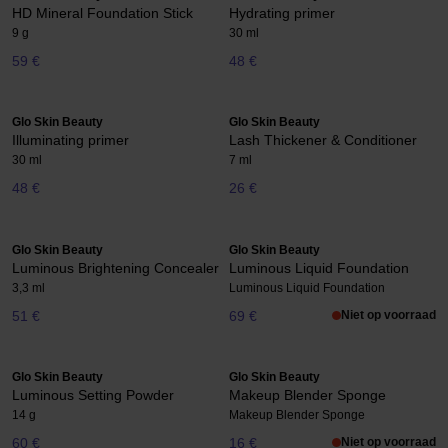
HD Mineral Foundation Stick
Hydrating primer
9 g
30 ml
59 €
48 €
Glo Skin Beauty
Glo Skin Beauty
Illuminating primer
Lash Thickener & Conditioner
30 ml
7 ml
48 €
26 €
Glo Skin Beauty
Glo Skin Beauty
Luminous Brightening Concealer
Luminous Liquid Foundation
3,3 ml
Luminous Liquid Foundation
51 €
69 €
Niet op voorraad
Glo Skin Beauty
Glo Skin Beauty
Luminous Setting Powder
Makeup Blender Sponge
14 g
Makeup Blender Sponge
60 €
16 €
Niet op voorraad