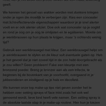
geeft.
We kennen het gevoel van wakker worden met donkere kringen
onder je ogen die moeilijk te verbergen zijn. Kies een concealer
met lichtreflecterende eigenschappen waardoor je je snel alerter
voelt en er ook alerter uitziet. Doe ook wat concealer op je ooglid
en rond je oog om je oog te omlijsten en te egaliseren. Moeite om
je wenkbrauwen op hun plaats te krijgen, maar 's ochtends weinig
tijd?
Gebruik een wenkbrauwgel met kleur. Een wenkbrauwgel helpt om
je wenkbrauwen te stylen en de kleur vult eventuele gaten op. Heb
je het gevoel dat je niet zoveel tijd in de zon hebt doorgebracht als
je zou willen? Geen probleem! Fake een kleurtje met een
bronzend poeder. Breng je bronzer aan als een trifecta, te
beginnen bij de bovenkant van je voorhoofd, overgaand in je
jukbeenderen en eindigend op je hals en decolleté.
We kunnen onze top make-up tips niet geven zonder het te
hebben over setting sprays of face mist zoals het ook wel
genoemd wordt, lieve kind heeft vele namen. Een setting spray is
de absolute laatste stap in je make-up routine. Hier kun je kiezen