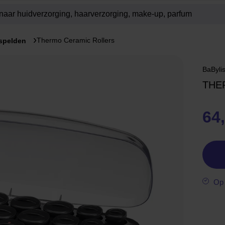
Thermo Ceramic Rollers
spelden
BaByli
THE
64
Op 