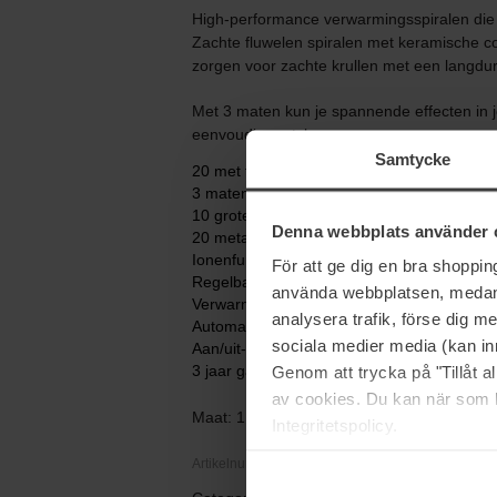
High-performance verwarmingsspiralen die 
Zachte fluwelen spiralen met keramische c
zorgen voor zachte krullen met een langduri
Met 3 maten kun je spannende effecten in j
eenvoudiger stylen.
Samtycke
20 met fluweel bedekte keramische spoele
3 maten: 8 stuks 28 mm, 6 stuks 22 mm, 6
10 grote klemmen
Denna webbplats använder 
20 metalen klemmen
Ionenfunctie voor pluisvrij haar
För att ge dig en bra shoppi
Regelbare temperatuur
använda webbplatsen, medan d
Verwarmingsindicator
analysera trafik, förse dig 
Automatische uitschakeling na 72 minuten.
sociala medier media (kan in
Aan/uit-knop met indicator
3 jaar garantie
Genom att trycka på "Tillåt 
av cookies. Du kan när som h
Maat: 1 pcs
Integritetspolicy.
Artikelnummer: 90862