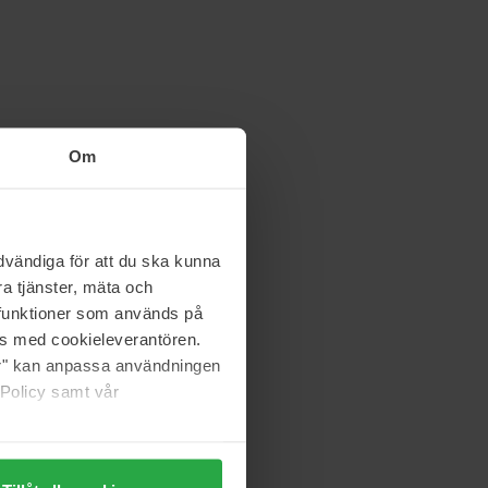
Om
vändiga för att du ska kunna
a tjänster, mäta och
a funktioner som används på
as med cookieleverantören.
jer" kan anpassa användningen
 Policy samt vår