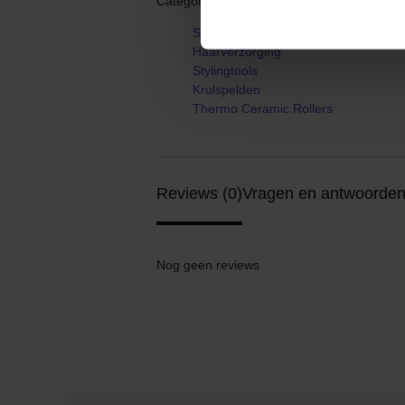
Categorieën:
Startpagina
Haarverzorging
Stylingtools
Krulspelden
Thermo Ceramic Rollers
Reviews (0)
Vragen en antwoorden
Nog geen reviews