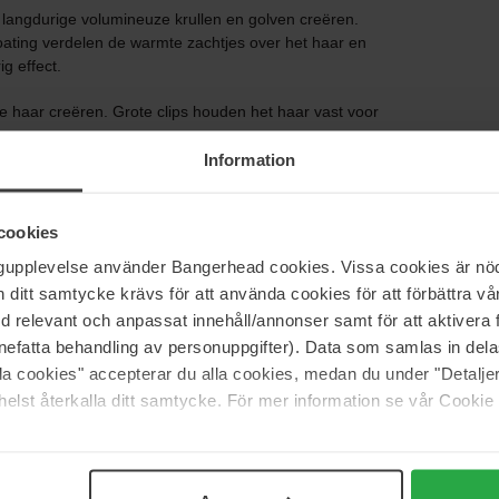
langdurige volumineuze krullen en golven creëren.
oating verdelen de warmte zachtjes over het haar en
g effect.
e haar creëren. Grote clips houden het haar vast voor
Information
n
 stuks 16 mm
cookies
ngupplevelse använder Bangerhead cookies. Vissa cookies är nöd
itt samtycke krävs för att använda cookies för att förbättra vår
med relevant och anpassat innehåll/annonser samt för att aktiver
nefatta behandling av personuppgifter). Data som samlas in del
alla cookies" accepterar du alla cookies, medan du under "Detal
elst återkalla ditt samtycke. För mer information se vår Cookie