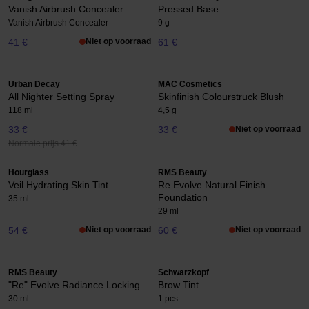
Vanish Airbrush Concealer
Pressed Base
Vanish Airbrush Concealer
9 g
41 €
Niet op voorraad
61 €
Urban Decay
MAC Cosmetics
All Nighter Setting Spray
Skinfinish Colourstruck Blush
118 ml
4,5 g
33 €
33 €
Niet op voorraad
Normale prijs 41 €
Hourglass
RMS Beauty
Veil Hydrating Skin Tint
Re Evolve Natural Finish
Foundation
35 ml
29 ml
54 €
Niet op voorraad
60 €
Niet op voorraad
RMS Beauty
Schwarzkopf
"Re" Evolve Radiance Locking
Brow Tint
30 ml
1 pcs