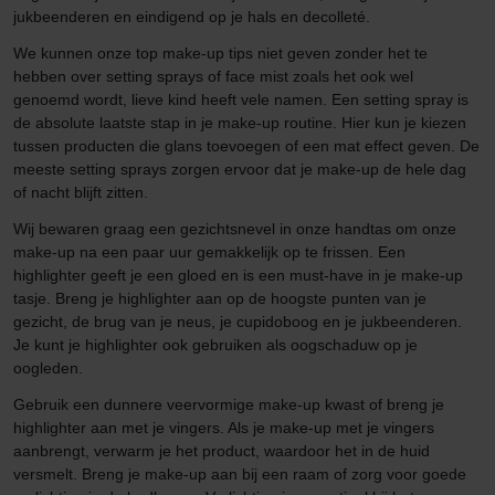
jukbeenderen en eindigend op je hals en decolleté.
We kunnen onze top make-up tips niet geven zonder het te
hebben over setting sprays of face mist zoals het ook wel
genoemd wordt, lieve kind heeft vele namen. Een setting spray is
de absolute laatste stap in je make-up routine. Hier kun je kiezen
tussen producten die glans toevoegen of een mat effect geven. De
meeste setting sprays zorgen ervoor dat je make-up de hele dag
of nacht blijft zitten.
Wij bewaren graag een gezichtsnevel in onze handtas om onze
make-up na een paar uur gemakkelijk op te frissen. Een
highlighter geeft je een gloed en is een must-have in je make-up
tasje. Breng je highlighter aan op de hoogste punten van je
gezicht, de brug van je neus, je cupidoboog en je jukbeenderen.
Je kunt je highlighter ook gebruiken als oogschaduw op je
oogleden.
Gebruik een dunnere veervormige make-up kwast of breng je
highlighter aan met je vingers. Als je make-up met je vingers
aanbrengt, verwarm je het product, waardoor het in de huid
versmelt. Breng je make-up aan bij een raam of zorg voor goede