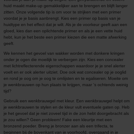
huid maakt make-up gemakkelijker aan te brengen en blijft langer
zitten. Onze volgende tip is om voor te strijken met een primer
voordat je je basis aanbrengt. Kies een primer op basis van je
huidtype en het effect dat je wilt. Als je de voorkeur geeft aan een
gloed, kies dan een oplichtende primer en als je een vette huid
hebt, kun je het beste een primer kiezen die een matte afwerking
geeft.
We kennen het gevoel van wakker worden met donkere kringen
onder je ogen die moeilijk te verbergen zijn. Kies een concealer
met lichtreflecterende eigenschappen waardoor je je snel alerter
voelt en er ook alerter uitziet. Doe ook wat concealer op je ooglid
en rond je oog om je oog te omlijsten en te egaliseren. Moeite om
je wenkbrauwen op hun plaats te krijgen, maar 's ochtends weinig
tijd?
Gebruik een wenkbrauwgel met kleur. Een wenkbrauwgel helpt om
je wenkbrauwen te stylen en de kleur vult eventuele gaten op. Heb
je het gevoel dat je niet zoveel tijd in de zon hebt doorgebracht als
je zou willen? Geen probleem! Fake een kleurtje met een
bronzend poeder. Breng je bronzer aan als een trifecta, te
beginnen bij de bovenkant van je voorhoofd, overgaand in je