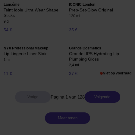
Lancôme
ICONIC London
Teint Idole Ultra Wear Shape
Prep-Set-Glow Original
Sticks
120 ml
9 g
54 €
35 €
NYX Professional Makeup
Grande Cosmetics
Lip Lingerie Liner Stain
GrandeLIPS Hydrating Lip
Plumping Gloss
1 ml
2,4 ml
11 €
37 €
Niet op voorraad
Pagina 1 van 128
Volgende
Meer tonen