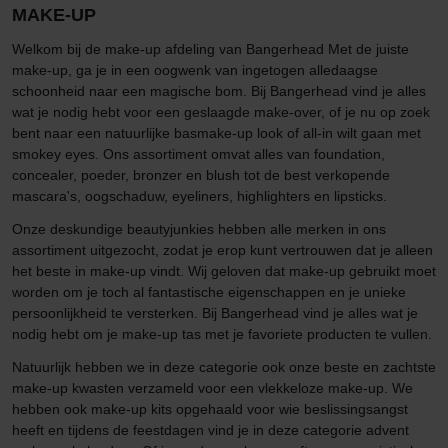
MAKE-UP
Welkom bij de make-up afdeling van Bangerhead Met de juiste
make-up, ga je in een oogwenk van ingetogen alledaagse
schoonheid naar een magische bom. Bij Bangerhead vind je alles
wat je nodig hebt voor een geslaagde make-over, of je nu op zoek
bent naar een natuurlijke basmake-up look of all-in wilt gaan met
smokey eyes. Ons assortiment omvat alles van foundation,
concealer, poeder, bronzer en blush tot de best verkopende
mascara's, oogschaduw, eyeliners, highlighters en lipsticks.
Onze deskundige beautyjunkies hebben alle merken in ons
assortiment uitgezocht, zodat je erop kunt vertrouwen dat je alleen
het beste in make-up vindt. Wij geloven dat make-up gebruikt moet
worden om je toch al fantastische eigenschappen en je unieke
persoonlijkheid te versterken. Bij Bangerhead vind je alles wat je
nodig hebt om je make-up tas met je favoriete producten te vullen.
Natuurlijk hebben we in deze categorie ook onze beste en zachtste
make-up kwasten verzameld voor een vlekkeloze make-up. We
hebben ook make-up kits opgehaald voor wie beslissingsangst
heeft en tijdens de feestdagen vind je in deze categorie advent