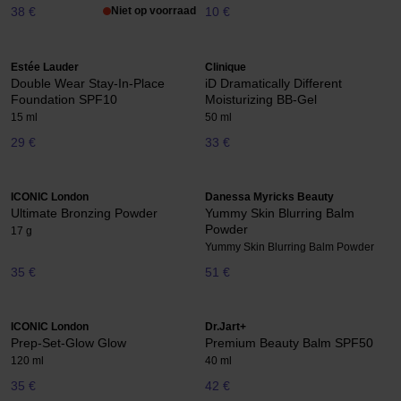
38 €
Niet op voorraad
10 €
Estée Lauder
Clinique
Double Wear Stay-In-Place
iD Dramatically Different
Foundation SPF10
Moisturizing BB-Gel
15 ml
50 ml
29 €
33 €
ICONIC London
Danessa Myricks Beauty
Ultimate Bronzing Powder
Yummy Skin Blurring Balm
Powder
17 g
Yummy Skin Blurring Balm Powder
35 €
51 €
ICONIC London
Dr.Jart+
Prep-Set-Glow Glow
Premium Beauty Balm SPF50
120 ml
40 ml
35 €
42 €