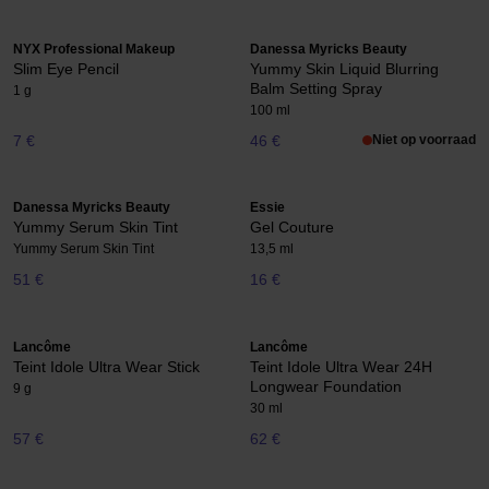
NYX Professional Makeup
Danessa Myricks Beauty
Slim Eye Pencil
Yummy Skin Liquid Blurring
Balm Setting Spray
1 g
100 ml
7 €
46 €
Niet op voorraad
Danessa Myricks Beauty
Essie
Yummy Serum Skin Tint
Gel Couture
Yummy Serum Skin Tint
13,5 ml
51 €
16 €
Lancôme
Lancôme
Teint Idole Ultra Wear Stick
Teint Idole Ultra Wear 24H
Longwear Foundation
9 g
30 ml
57 €
62 €