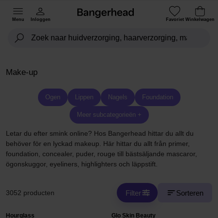
Menu
Inloggen
Favoriet
Winkelwagen
Make-up
Ogen
Lippen
Nagels
Foundation
Meer subcategorieën +
Letar du efter smink online? Hos Bangerhead hittar du allt du
behöver för en lyckad makeup. Här hittar du allt från primer,
foundation, concealer, puder, rouge till bästsäljande mascaror,
ögonskuggor, eyeliners, highlighters och läppstift.
Filter
Sorteren
3052 producten
Hourglass
Glo Skin Beauty