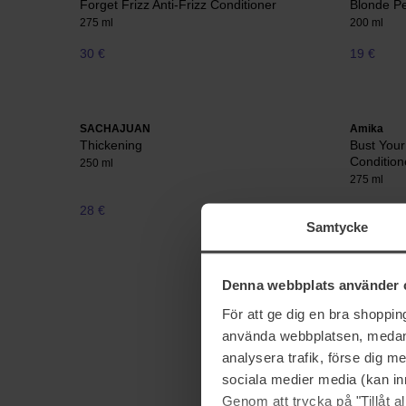
Forget Frizz Anti-Frizz Conditioner
Blonde Pe
275 ml
200 ml
30 €
19 €
SACHAJUAN
Amika
Thickening
Bust Your
Condition
250 ml
275 ml
28 €
30 €
Samtycke
Denna webbplats använder 
För att ge dig en bra shoppi
använda webbplatsen, medan d
analysera trafik, förse dig 
sociala medier media (kan in
Genom att trycka på "Tillåt 