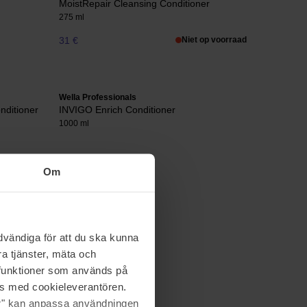
MoistRepair Cleansing Conditioner
275 ml
31 €
Niet op voorraad
Wella Professionals
nditioner
INVIGO Enrich Conditioner
1000 ml
62 €
Om
vändiga för att du ska kunna
a tjänster, mäta och
a funktioner som används på
as med cookieleverantören.
jer" kan anpassa användningen