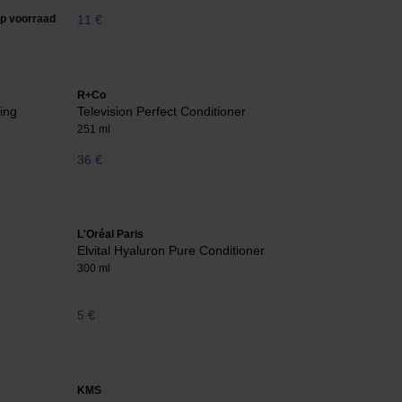
op voorraad
11 €
R+Co
ing
Television Perfect Conditioner
251 ml
36 €
L'Oréal Paris
Elvital Hyaluron Pure Conditioner
300 ml
5 €
KMS