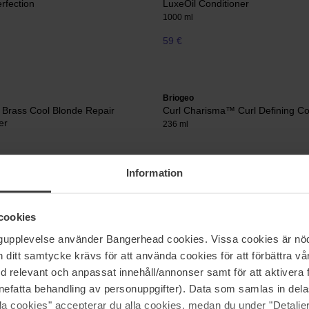
rfection
LuxeOil Conditioner
1000 ml
59 €
Briogeo
 Brass Cool Blonde Repair
Curl Charisma™ Curl Defining Co
er
236 ml
27 €
Information
cookies
Pagina 1 van 9
Volgende
ngupplevelse använder Bangerhead cookies. Vissa cookies är nöd
itt samtycke krävs för att använda cookies för att förbättra vår
med relevant och anpassat innehåll/annonser samt för att aktiver
Meer tonen
nefatta behandling av personuppgifter). Data som samlas in del
alla cookies" accepterar du alla cookies, medan du under "Detal