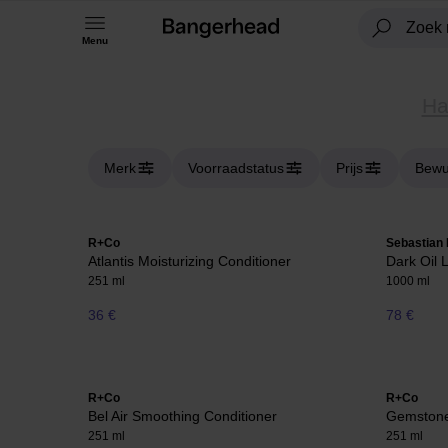
Menu
Ha
Merk
Voorraadstatus
Prijs
Bewu
R+Co
Sebastian 
Atlantis Moisturizing Conditioner
Dark Oil 
251 ml
1000 ml
36 €
78 €
R+Co
R+Co
Bel Air Smoothing Conditioner
Gemstone
251 ml
251 ml