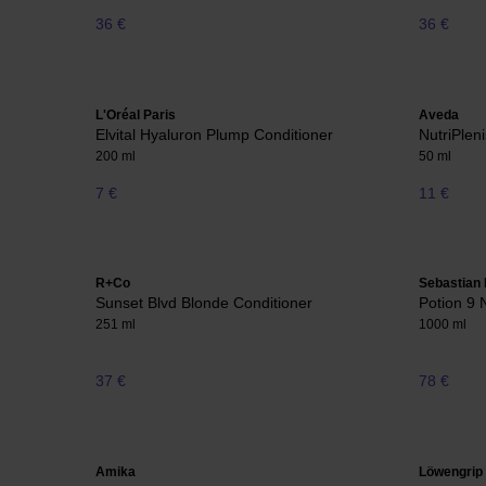
36 €
36 €
L'Oréal Paris
Aveda
Elvital Hyaluron Plump Conditioner
NutriPlen
200 ml
50 ml
7 €
11 €
R+Co
Sebastian 
Sunset Blvd Blonde Conditioner
Potion 9 
251 ml
1000 ml
37 €
78 €
Amika
Löwengrip