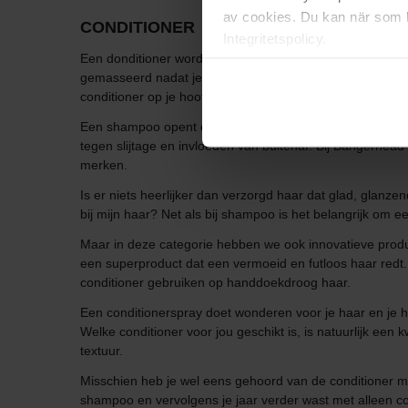
av cookies. Du kan när som h
CONDITIONER
Integritetspolicy.
Een donditioner wordt na de shampoo aangebracht en is d
gemasseerd nadat je je shampoo hebt uitgespoeld. Denk er
conditioner op je hoofdhuid aanbrengt, dan kan het zijn da
Een shampoo opent de schubbenlaag van je haar tijdens h
tegen slijtage en invloeden van buitenaf. Bij Bangerhea
merken.
Is er niets heerlijker dan verzorgd haar dat glad, glanze
bij mijn haar? Net als bij shampoo is het belangrijk om ee
Maar in deze categorie hebben we ook innovatieve produc
een superproduct dat een vermoeid en futloos haar redt
conditioner gebruiken op handdoekdroog haar.
Een conditionerspray doet wonderen voor je haar en je ho
Welke conditioner voor jou geschikt is, is natuurlijk ee
textuur.
Misschien heb je wel eens gehoord van de conditioner m
shampoo en vervolgens je jaar verder wast met alleen cond