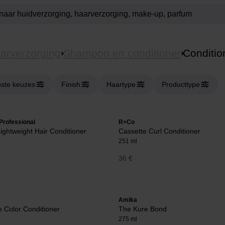
arverzorging
Shampoo en conditioner
Conditio
ste keuzes
Finish
Haartype
Producttype
Professional
R+Co
Lightweight Hair Conditioner
Cassette Curl Conditioner
251 ml
36 €
Amika
 Color Conditioner
The Kure Bond
275 ml