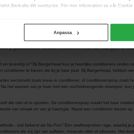
elst återkalla ditt samtycke. För mer information se vår Cookie
e tweede stap in je haarverzorgingsroutine. Hoe gebruik je eigenlijk e
aan dat je je hoofdhuid niet hoeft te verzorgen. Meestal zijn het je le
t je haar vettig aanvoelt.
Anpassa
et reinigen en conditioner sluit de schubbenlaag weer. Hierdoor is je
d vind je geavanceerde formules conditioners voor alle haartypes en b
nd en levendig is? Bij Bangerhead kun je heerlijke conditioners vinden 
n conditioner te kiezen die bij je haar past. Bij Bangerhead, hebben we d
ten verzameld zoals leave-in conditioner, of conditionerspray zoals h
. Na het wassen van je haar met een vochtinbrengende shampoo, kun je
eft die niet uit te spoelen. De conditionerspray maakt het haar makkel
n kwestie van smaak en van je haartype. Naast een conditioner kiezen o
ethode - ook bekend als No Poo? Een veelbesproken rage, waarbij je 
itioners die vrij zijn van sulfaten, minerale oliën of siliconen. Het do