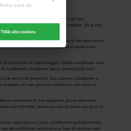
 Policy samt vår
en conditioner? Het product wordt in nat haar
ngtes die extra vocht en liefde nodig hebben. Als je een
Tillåt alla cookies
 haar gemakkelijker te borstelen en wordt het beschermd
ehoeften van enkele van 's werelds meest aanbevolen
om je droomlook te helpen krijgen. Welke conditioner past
e traditionele conditioner die je waarschijnlijk kent.
et ook wel wordt genoemd. Een leave-in conditioner is
 in plaats van een gewone conditioner een leave-in
ijker te ontwarren en het oppervlak glanst veel meer.
p basis van behoefte, kiezen we ook op basis van geur en
je haar wast met een (voor conditioners goedgekeurde)
el van de conditioner methode is je haar te ontdoen van