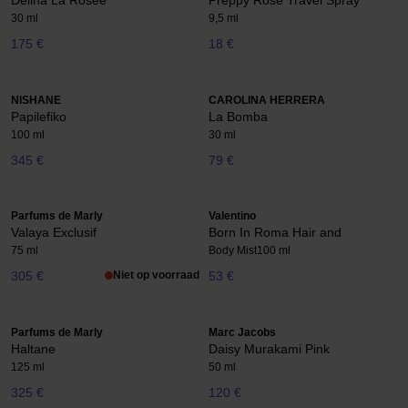
Delina La Rosee
Preppy Rose Travel Spray
30 ml
9,5 ml
175 €
18 €
NISHANE
CAROLINA HERRERA
Papilefiko
La Bomba
100 ml
30 ml
345 €
79 €
Parfums de Marly
Valentino
Valaya Exclusif
Born In Roma Hair and
75 ml
Body Mist
100 ml
305 €
Niet op voorraad
53 €
Parfums de Marly
Marc Jacobs
Haltane
Daisy Murakami Pink
125 ml
50 ml
325 €
120 €