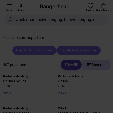
Menu
Inloggen
Favoriet
Winkelwagen
Parfum
Damesparfum
Eau de Parfum voor haar
Eau de Toilette voor haar
Filter
Sorteren
407 producten
Parfums de Marly
Parfums de Marly
Delina Exclusif
Delina
75 ml
75 ml
305 €
285 €
Parfums de Marly
GANT