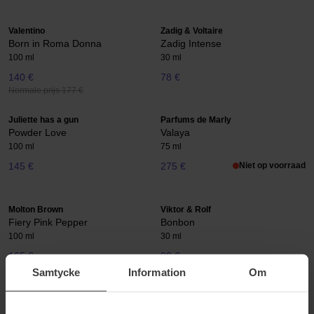
Valentino
Zadig & Voltaire
Born in Roma Donna
Zadig Intense
100 ml
30 ml
140 €
78 €
Normale prijs 177 €
Juliette has a gun
Parfums de Marly
Powder Love
Valaya
100 ml
75 ml
145 €
275 €
Niet op voorraad
Molton Brown
Viktor & Rolf
Fiery Pink Pepper
Bonbon
100 ml
30 ml
165 €
90 €
Samtycke
Information
Om
Burberry
Armani
Her
Power Of You