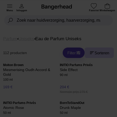
Menu
Inloggen
Favoriet
Winkelwagen
Parfum
Uniseks
Eau de Parfum Uniseks
Filter
Sorteren
112 producten
Molton Brown
INITIO Parfums Privés
Mesmerising Oudh Accord &
Side Effect
Gold
90 ml
100 ml
169 €
204 €
Normale prijs 275 €
INITIO Parfums Privés
BornToStandOut
Atomic Rose
Drunk Maple
50 ml
50 ml