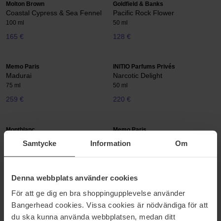
Molton Brown
Goldfield & Banks
Coastal Cypress & Sea Fennel
Pacific Rock Flower
100 ml
50 ml
165 €
128 €
Memo Paris
INITIO Parfums Privés
Madurai
Narcotic Delight
75 ml
50 ml
259 €
220 €
Montblanc
Memo Paris
Neroli Letters
African Leather
Samtycke
Information
Om
125 ml
75 ml
152 €
258 €
Denna webbplats använder cookies
För att ge dig en bra shoppingupplevelse använder
Memo Paris
BornToStandOut
Marfa
Dirty Rainbow
Bangerhead cookies. Vissa cookies är nödvändiga för att
75 ml
50 ml
du ska kunna använda webbplatsen, medan ditt