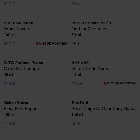
220 €
195 €
BornToStandOut
INITIO Parfums Privés
Drunk Lovers
Oud for Greatness
100 ml
50 ml
280 €
Niet op voorraad
250 €
INITIO Parfums Privés
NISHANE
Can't Get Enough
Meant To Be Seen
90 ml
50 ml
275 €
245 €
Niet op voorraad
Molton Brown
Tom Ford
Fiery Pink Pepper
Soleil Neige All Over Body Spray
100 ml
150 ml
165 €
53 €