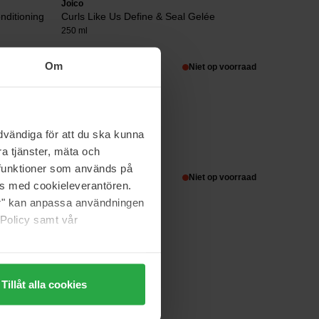
Joico
nditioning
Curls Like Us Define & Seal Gelée
250 ml
Om
37 €
Niet op voorraad
System Professional
vändiga för att du ska kunna
Repair Mask
a tjänster, mäta och
400 ml
a funktioner som används på
59 €
Niet op voorraad
as med cookieleverantören.
jer" kan anpassa användningen
 Policy samt vår
Tillåt alla cookies