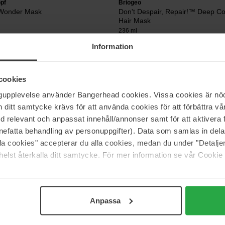
pf
Briogeo
r Wonder Mask
Don't Despair, Repair!™ Deep Co
Hair Mask
236 ml
Information
35 €
cookies
Schwarzkopf Professional
ngupplevelse använder Bangerhead cookies. Vissa cookies är nöd
age In A Flash
Moisture Kick
itt samtycke krävs för att använda cookies för att förbättra vår
500 ml
med relevant och anpassat innehåll/annonser samt för att aktiver
Niet op voorraad
45 €
nefatta behandling av personuppgifter). Data som samlas in del
alla cookies" accepterar du alla cookies, medan du under "Detal
elst återkalla ditt samtycke. För mer information se vår Cookie
Pagina 1 van 6
Volgende
Anpassa
Meer tonen