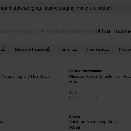
Haarverzorging
Haarbehandelingen
Haarmaske
Bewuste keuzes
Finish
Haartype
Produ
Wella Professionals
k Nourishing Dry Hair Mask
Ultimate Repair Miracle Hair Res
95 ml
46 €
Normale prijs 76 €
Amika
utine
Soulfood Nourishing Mask
500 ml