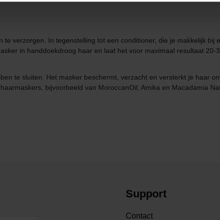
te verzorgen. In tegenstelling tot een conditioner, die je makkelijk bi
sker in handdoekdroog haar en laat het voor maximaal resultaat 20-30 m
bben te sluiten. Het masker beschermt, verzacht en versterkt je haar 
n haarmaskers, bijvoorbeeld van MoroccanOil, Amika en Macadamia Nat
Support
Contact