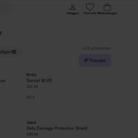
Inloggen
Favoriet
Winkelwagen
r
124 producten
cttype
Populair
R+Co
cue
Sunset BLVD
147 ml
45 €
Joico
Defy Damage Protective Shield
100 ml