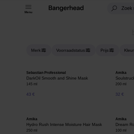
Menu
Merk
Voorraadstatus
Prijs
Kleur
Sebastian Professional
Amika
DarkOil Smooth and Shine Mask
Soulstruc
145 ml
200 ml
43 €
32 €
Amika
Amika
Hydro Rush Intense Moisture Hair Mask
Dream Ro
250 ml
100 ml