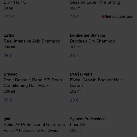
Elixir Hair Oil
Session Label The Strong
30 ml
300 ml
192 €
28 €
Niet op voorraad
La'dor
Lernberger Stafsing
Real Intensive Acid Shampoo
Dryclean Dry Shampoo
900 ml
300 ml
26 €
33 €
Briogeo
L'Oréal Paris
Don't Despair, Repair!™ Deep
Elvital Growth Booster Hair
Conditioning Hair Mask
Serum
236 ml
102 ml
35 €
13 €
ghd
System Professional
Helios™ Professional Hairdryers
LuxeOil
Helios™ Professional Hairdryers
100 ml