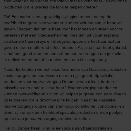
zout water en een echte strandlook met golvend haar? Bekijk onze
producten om je precies die look te helpen creëren.
Tip! Een curler is een geweldig stylinginstrument om op de
hoofdhuid te gebruiken wanneer je meer volume aan je haar wilt
geven. Vergeet niet om je haar voor het föhnen en stylen voor te
bereiden met een hittebeschermer. Kies dan uit volumesprays,
traditionele haarsprays en droogshampoos die het haar textuur
geven en een matterend effect hebben. Als je je haar hebt gekruld,
is het een goed idee om een crème aan te brengen om je krullen
te definiëren en het af te maken met een finishing spray.
Natuurlijk hebben we ook onze favorieten van klassieke producten
zoals haargels en haarwaxen op een rijtje gezet. Specifieke
producten voor haarverzorging Droom je van dikker, korter of
misschien een andere kleur haar? Haarverzorgingsproducten
kunnen overweldigend zijn en wij helpen je graag een paar dingen
uit te zoeken om je droomhaar te krijgen. Naast de klassieke
haarverzorgingsroutine van shampoo, conditioner, conditioner en
oliën, zijn er ook een heleboel speciale producten om de puntjes
op de i van je haarverzorgingsroutine te zetten.
Hier bij Bangerhead, vind je een scala aan haarborstels en