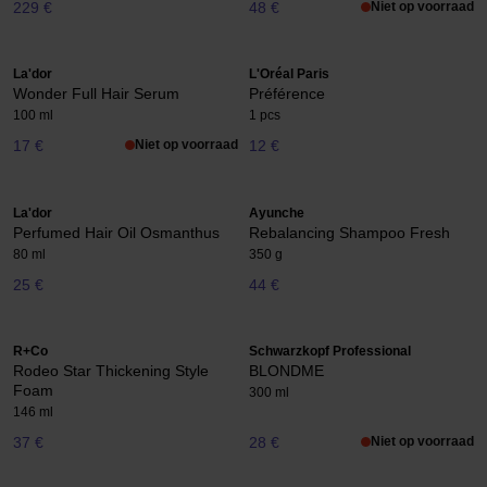
229 €
48 €
Niet op voorraad
La'dor
L'Oréal Paris
Wonder Full Hair Serum
Préférence
100 ml
1 pcs
17 €
Niet op voorraad
12 €
La'dor
Ayunche
Perfumed Hair Oil Osmanthus
Rebalancing Shampoo Fresh
80 ml
350 g
25 €
44 €
R+Co
Schwarzkopf Professional
Rodeo Star Thickening Style
BLONDME
Foam
300 ml
146 ml
37 €
28 €
Niet op voorraad