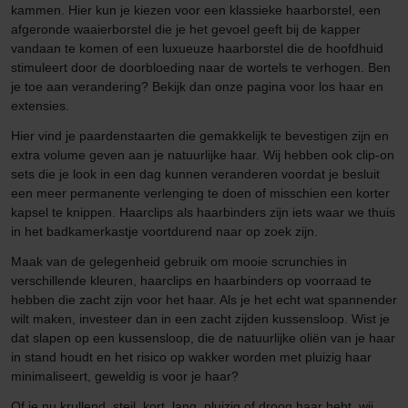
kammen. Hier kun je kiezen voor een klassieke haarborstel, een
afgeronde waaierborstel die je het gevoel geeft bij de kapper
vandaan te komen of een luxueuze haarborstel die de hoofdhuid
stimuleert door de doorbloeding naar de wortels te verhogen. Ben
je toe aan verandering? Bekijk dan onze pagina voor los haar en
extensies.
Hier vind je paardenstaarten die gemakkelijk te bevestigen zijn en
extra volume geven aan je natuurlijke haar. Wij hebben ook clip-on
sets die je look in een dag kunnen veranderen voordat je besluit
een meer permanente verlenging te doen of misschien een korter
kapsel te knippen. Haarclips als haarbinders zijn iets waar we thuis
in het badkamerkastje voortdurend naar op zoek zijn.
Maak van de gelegenheid gebruik om mooie scrunchies in
verschillende kleuren, haarclips en haarbinders op voorraad te
hebben die zacht zijn voor het haar. Als je het echt wat spannender
wilt maken, investeer dan in een zacht zijden kussensloop. Wist je
dat slapen op een kussensloop, die de natuurlijke oliën van je haar
in stand houdt en het risico op wakker worden met pluizig haar
minimaliseert, geweldig is voor je haar?
Of je nu krullend, steil, kort, lang, pluizig of droog haar hebt, wij