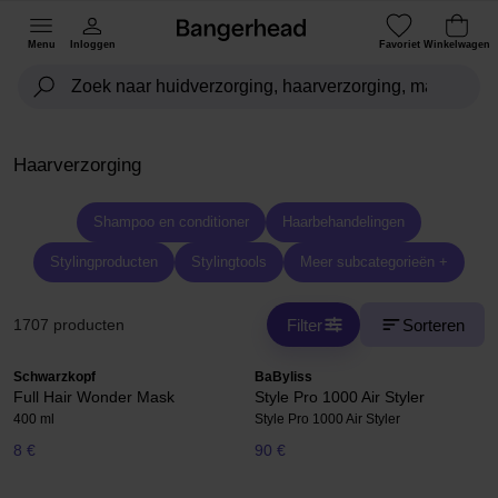
Menu
Inloggen
Favoriet
Winkelwagen
Haarverzorging
Shampoo en conditioner
Haarbehandelingen
Stylingproducten
Stylingtools
Meer subcategorieën +
Filter
Sorteren
1707 producten
Schwarzkopf
BaByliss
Full Hair Wonder Mask
Style Pro 1000 Air Styler
400 ml
Style Pro 1000 Air Styler
8 €
90 €