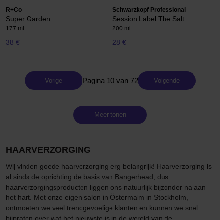
R+Co
Schwarzkopf Professional
Super Garden
Session Label The Salt
177 ml
200 ml
38 €
28 €
Pagina 10 van 72
Vorige
Volgende
Meer tonen
HAARVERZORGING
Wij vinden goede haarverzorging erg belangrijk! Haarverzorging is
al sinds de oprichting de basis van Bangerhead, dus
haarverzorgingsproducten liggen ons natuurlijk bijzonder na aan
het hart. Met onze eigen salon in Östermalm in Stockholm,
ontmoeten we veel trendgevoelige klanten en kunnen we snel
bijpraten over wat het nieuwste is in de wereld van de