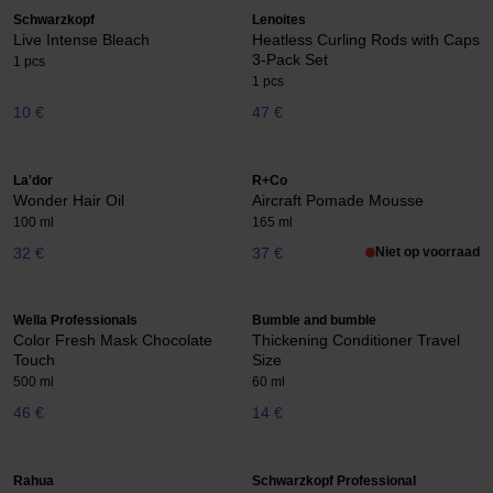
Schwarzkopf
Lenoites
Live Intense Bleach
Heatless Curling Rods with Caps
3-Pack Set
1 pcs
1 pcs
10 €
47 €
La'dor
R+Co
Wonder Hair Oil
Aircraft Pomade Mousse
100 ml
165 ml
32 €
37 €
Niet op voorraad
Wella Professionals
Bumble and bumble
Color Fresh Mask Chocolate
Thickening Conditioner Travel
Touch
Size
500 ml
60 ml
46 €
14 €
Rahua
Schwarzkopf Professional