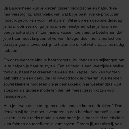
Bij Bangerhead kun je kiezen tussen biologische en natuurlijke
haarverzorging, afhankelijk van wat bij je past. Welke producten
moet ik gebruiken voor het stylen? Wil je op een gewone dinsdag
je haar opfrissen of ga je naar een feestje en wil je je haar een
beetje extra stylen? Een nieuw kapsel hoeft niet te betekenen dat
je je haar moet knippen of verven. Integendeel, het is perfect om
de stylingtools tevoorschijn te halen die enkel wat creativiteit nodig
hebben.
Op onze website vind je haardrogers, krultangen en stijltangen om
je te helpen je haar te stylen. Een stijltang is een veelzijdige styling
tool die, naast het creëren van een steil kapsel, ook kan worden
gebruikt om een gekrulde Hollywood look te creëren. We hebben
zowel kleinere modellen die je gemakkelijk in je weekendtas kunt
stoppen als grotere modellen die het meest geschikt zijn voor
thuisgebruik.
Hou je ervan om 's morgens op de snooze knop te drukken? Dan
denken wij dat je moet investeren in een heteluchtborstel! je kunt
kiezen uit een reeks modellen waarmee je je haar snel en efficiënt
kunt föhnen en tegelijkertijd kunt stylen. Droom jij, net als wij, van