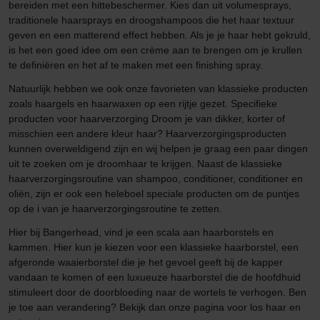
bereiden met een hittebeschermer. Kies dan uit volumesprays,
traditionele haarsprays en droogshampoos die het haar textuur
geven en een matterend effect hebben. Als je je haar hebt gekruld,
is het een goed idee om een crème aan te brengen om je krullen
te definiëren en het af te maken met een finishing spray.
Natuurlijk hebben we ook onze favorieten van klassieke producten
zoals haargels en haarwaxen op een rijtje gezet. Specifieke
producten voor haarverzorging Droom je van dikker, korter of
misschien een andere kleur haar? Haarverzorgingsproducten
kunnen overweldigend zijn en wij helpen je graag een paar dingen
uit te zoeken om je droomhaar te krijgen. Naast de klassieke
haarverzorgingsroutine van shampoo, conditioner, conditioner en
oliën, zijn er ook een heleboel speciale producten om de puntjes
op de i van je haarverzorgingsroutine te zetten.
Hier bij Bangerhead, vind je een scala aan haarborstels en
kammen. Hier kun je kiezen voor een klassieke haarborstel, een
afgeronde waaierborstel die je het gevoel geeft bij de kapper
vandaan te komen of een luxueuze haarborstel die de hoofdhuid
stimuleert door de doorbloeding naar de wortels te verhogen. Ben
je toe aan verandering? Bekijk dan onze pagina voor los haar en