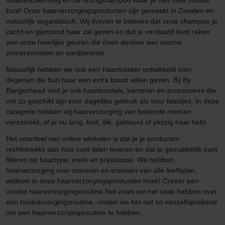
hittebescherming en de droogshampoo waar je niet mee zonder
kunt! Onze haarverzorgingsproducten zijn gemaakt in Zweden en
natuurlijk veganistisch. Wij durven te beloven dat onze shampoo je
zacht en glanzend haar zal geven en dat je verslaafd kunt raken
aan onze heerlijke geuren die doen denken aan warme
zomeravonden en aardbeienijs.
Natuurlijk hebben we ook een haarmasker ontwikkeld voor
degenen die hun haar een extra boost willen geven. Bij By
Bangerhead vind je ook haarborstels, kammen en accessoires die
net zo geschikt zijn voor dagelijks gebruik als voor feestjes. In deze
categorie hebben wij haarverzorging van bekende merken
verzameld, of je nu lang, kort, dik, gekleurd of pluizig haar hebt.
Het voordeel van online winkelen is dat je je producten
rechtstreeks aan huis kunt laten leveren en dat je gemakkelijk kunt
filteren op haartype, merk en prijsklasse. We hebben
haarverzorging voor mannen en vrouwen van alle leeftijden,
welkom in onze haarverzorgingsproducten hoek! Creëer een
unieke haarverzorgingsroutine Net zoals we het vaak hebben over
een huidverzorgingsroutine, vinden we het net zo vanzelfsprekend
om een haarverzorgingsroutine te hebben.