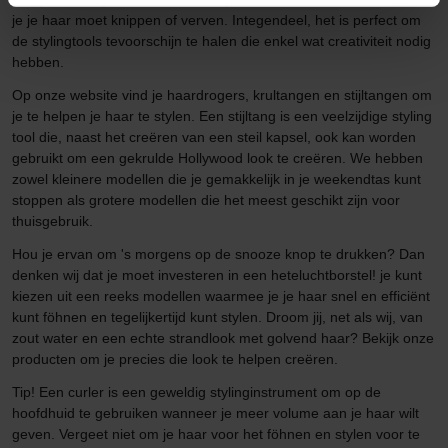
je je haar moet knippen of verven. Integendeel, het is perfect om
de stylingtools tevoorschijn te halen die enkel wat creativiteit nodig
hebben.
Op onze website vind je haardrogers, krultangen en stijltangen om
je te helpen je haar te stylen. Een stijltang is een veelzijdige styling
tool die, naast het creëren van een steil kapsel, ook kan worden
gebruikt om een gekrulde Hollywood look te creëren. We hebben
zowel kleinere modellen die je gemakkelijk in je weekendtas kunt
stoppen als grotere modellen die het meest geschikt zijn voor
thuisgebruik.
Hou je ervan om 's morgens op de snooze knop te drukken? Dan
denken wij dat je moet investeren in een heteluchtborstel! je kunt
kiezen uit een reeks modellen waarmee je je haar snel en efficiënt
kunt föhnen en tegelijkertijd kunt stylen. Droom jij, net als wij, van
zout water en een echte strandlook met golvend haar? Bekijk onze
producten om je precies die look te helpen creëren.
Tip! Een curler is een geweldig stylinginstrument om op de
hoofdhuid te gebruiken wanneer je meer volume aan je haar wilt
geven. Vergeet niet om je haar voor het föhnen en stylen voor te