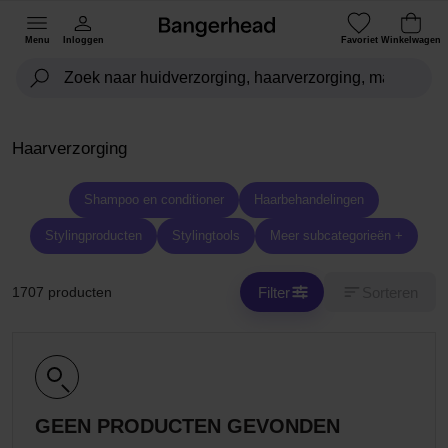
Menu
Inloggen
Favoriet
Winkelwagen
Haarverzorging
Shampoo en conditioner
Haarbehandelingen
Stylingproducten
Stylingtools
Meer subcategorieën +
Filter
Sorteren
1707 producten
GEEN PRODUCTEN GEVONDEN