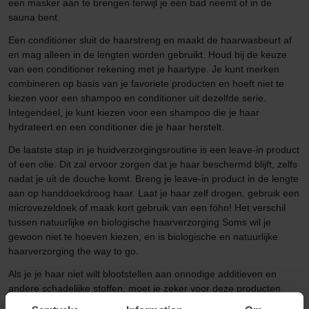
een masker aan te brengen terwijl je een bad neemt of in de
sauna bent.
Een conditioner sluit de haarstreng en maakt de haarwasbeurt af
en mag alleen in de lengten worden gebruikt. Houd bij de keuze
van een conditioner rekening met je haartype. Je kunt merken
combineren op basis van je favoriete producten en hoeft niet te
kiezen voor een shampoo en conditioner uit dezelfde serie.
Integendeel, je kunt kiezen voor een shampoo die je haar
hydrateert en een conditioner die je haar herstelt.
De laatste stap in je huidverzorgingsroutine is een leave-in product
of een olie. Dit zal ervoor zorgen dat je haar beschermd blijft, zelfs
nadat je uit de douche komt. Breng je leave-in product in de lengte
aan op handdoekdroog haar. Laat je haar zelf drogen, gebruik een
microvezeldoek of maak kort gebruik van een föhn! Het verschil
tussen natuurlijke en biologische haarverzorging Soms wil je
gewoon niet te hoeven kiezen, en is biologische en natuurlijke
haarverzorging the way to go.
Als je je haar niet wilt blootstellen aan onnodige additieven en
andere schadelijke stoffen, moet je zeker voor deze producten
gaan die vriendelijk zijn voor zowel je haar als onze planeet. Maar