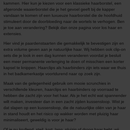
kammen. Hier kun je kiezen voor een klassieke haarborstel, een
afgeronde waaierborstel die je het gevoel geeft bij de kapper
vandaan te komen of een luxueuze haarborstel die de hoofdhuid
stimuleert door de doorbloeding naar de wortels te verhogen. Ben
je toe aan verandering? Bekijk dan onze pagina voor los haar en
extensies.
Hier vind je paardenstaarten die gemakkelijk te bevestigen zijn en
extra volume geven aan je natuurlijke haar. Wij hebben ook clip-on
sets die je look in een dag kunnen veranderen voordat je besluit
een meer permanente verlenging te doen of misschien een korter
kapsel te knippen. Haarclips als haarbinders zijn iets waar we thuis
in het badkamerkastje voortdurend naar op zoek zijn.
Maak van de gelegenheid gebruik om mooie scrunchies in
verschillende kleuren, haarclips en haarbinders op voorraad te
hebben die zacht zijn voor het haar. Als je het echt wat spannender
wilt maken, investeer dan in een zacht zijden kussensloop. Wist je
dat slapen op een kussensloop, die de natuurlijke oliën van je haar
in stand houdt en het risico op wakker worden met pluizig haar
minimaliseert, geweldig is voor je haar?
Of je nu krullend, steil, kort, lang, pluizig of droog haar hebt, wij