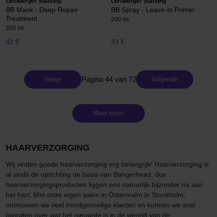
Lernberger Stafsing
Lernberger Stafsing
BB Mask - Deep Repair
BB Spray - Leave-in Primer
Treatment
200 ml
200 ml
42 €
33 €
Pagina 44 van 72
Vorige
Volgende
Meer tonen
HAARVERZORGING
Wij vinden goede haarverzorging erg belangrijk! Haarverzorging is
al sinds de oprichting de basis van Bangerhead, dus
haarverzorgingsproducten liggen ons natuurlijk bijzonder na aan
het hart. Met onze eigen salon in Östermalm in Stockholm,
ontmoeten we veel trendgevoelige klanten en kunnen we snel
bijpraten over wat het nieuwste is in de wereld van de