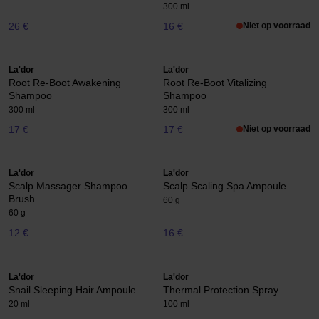
300 ml
26 €
16 €
Niet op voorraad
La'dor
La'dor
Root Re-Boot Awakening
Root Re-Boot Vitalizing
Shampoo
Shampoo
300 ml
300 ml
17 €
17 €
Niet op voorraad
La'dor
La'dor
Scalp Massager Shampoo
Scalp Scaling Spa Ampoule
Brush
60 g
60 g
12 €
16 €
La'dor
La'dor
Snail Sleeping Hair Ampoule
Thermal Protection Spray
20 ml
100 ml