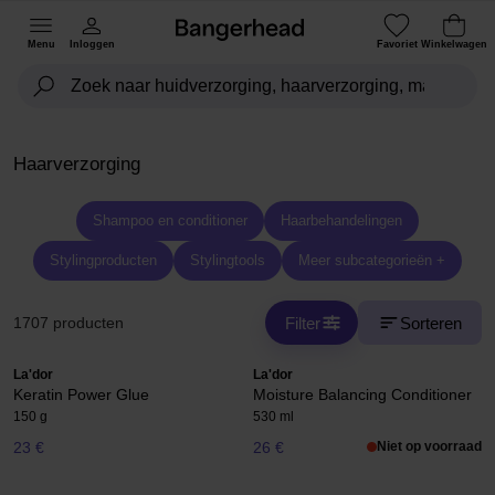
Menu
Inloggen
Favoriet
Winkelwagen
Haarverzorging
Shampoo en conditioner
Haarbehandelingen
Stylingproducten
Stylingtools
Meer subcategorieën +
Filter
Sorteren
1707 producten
La'dor
La'dor
Keratin Power Glue
Moisture Balancing Conditioner
150 g
530 ml
23 €
26 €
Niet op voorraad