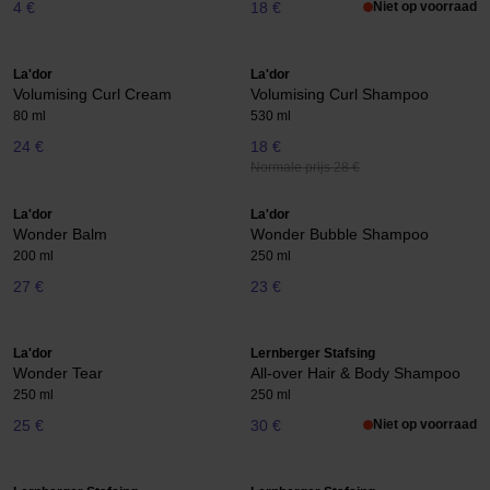
4 €
18 €
Niet op voorraad
La'dor
La'dor
Volumising Curl Cream
Volumising Curl Shampoo
80 ml
530 ml
24 €
18 €
Normale prijs 28 €
La'dor
La'dor
Wonder Balm
Wonder Bubble Shampoo
200 ml
250 ml
27 €
23 €
La'dor
Lernberger Stafsing
Wonder Tear
All-over Hair & Body Shampoo
250 ml
250 ml
25 €
30 €
Niet op voorraad