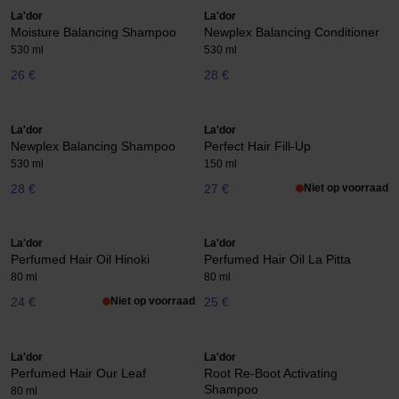
La'dor
La'dor
Moisture Balancing Shampoo
Newplex Balancing Conditioner
530 ml
530 ml
26 €
28 €
La'dor
La'dor
Newplex Balancing Shampoo
Perfect Hair Fill-Up
530 ml
150 ml
28 €
27 €
Niet op voorraad
La'dor
La'dor
Perfumed Hair Oil Hinoki
Perfumed Hair Oil La Pitta
80 ml
80 ml
24 €
Niet op voorraad
25 €
La'dor
La'dor
Perfumed Hair Our Leaf
Root Re-Boot Activating
Shampoo
80 ml