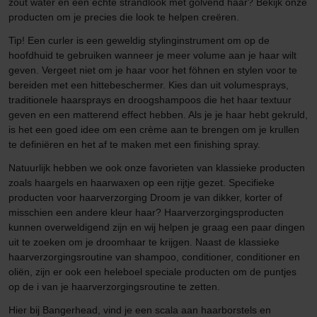
zout water en een echte strandlook met golvend haar? Bekijk onze
producten om je precies die look te helpen creëren.
Tip! Een curler is een geweldig stylinginstrument om op de
hoofdhuid te gebruiken wanneer je meer volume aan je haar wilt
geven. Vergeet niet om je haar voor het föhnen en stylen voor te
bereiden met een hittebeschermer. Kies dan uit volumesprays,
traditionele haarsprays en droogshampoos die het haar textuur
geven en een matterend effect hebben. Als je je haar hebt gekruld,
is het een goed idee om een crème aan te brengen om je krullen
te definiëren en het af te maken met een finishing spray.
Natuurlijk hebben we ook onze favorieten van klassieke producten
zoals haargels en haarwaxen op een rijtje gezet. Specifieke
producten voor haarverzorging Droom je van dikker, korter of
misschien een andere kleur haar? Haarverzorgingsproducten
kunnen overweldigend zijn en wij helpen je graag een paar dingen
uit te zoeken om je droomhaar te krijgen. Naast de klassieke
haarverzorgingsroutine van shampoo, conditioner, conditioner en
oliën, zijn er ook een heleboel speciale producten om de puntjes
op de i van je haarverzorgingsroutine te zetten.
Hier bij Bangerhead, vind je een scala aan haarborstels en