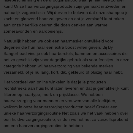
hittebescherming en de droogshampoo waar je niet mee zonder
kunt! Onze haarverzorgingsproducten zijn gemaakt in Zweden en
natuurlijk veganistisch. Wij durven te beloven dat onze shampoo je
zacht en glanzend haar zal geven en dat je verslaafd kunt raken
aan onze heerlijke geuren die doen denken aan warme
zomeravonden en aardbeienijs.
Natuurlijk hebben we ook een haarmasker ontwikkeld voor
degenen die hun haar een extra boost willen geven. Bij By
Bangerhead vind je ook haarborstels, kammen en accessoires die
net zo geschikt zijn voor dagelijks gebruik als voor feestjes. In deze
categorie hebben wij haarverzorging van bekende merken
verzameld, of je nu lang, kort, dik, gekleurd of pluizig haar hebt.
Het voordeel van online winkelen is dat je je producten
rechtstreeks aan huis kunt laten leveren en dat je gemakkelijk kunt
filteren op haartype, merk en prijsklasse. We hebben
haarverzorging voor mannen en vrouwen van alle leeftijden,
welkom in onze haarverzorgingsproducten hoek! Creëer een
unieke haarverzorgingsroutine Net zoals we het vaak hebben over
een huidverzorgingsroutine, vinden we het net zo vanzelfsprekend
om een haarverzorgingsroutine te hebben.