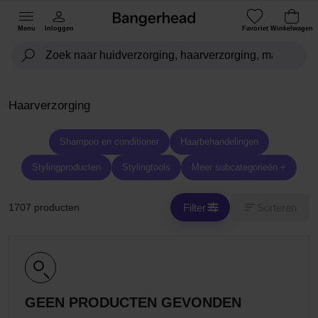
Menu
Inloggen
Favoriet
Winkelwagen
Haarverzorging
Shampoo en conditioner
Haarbehandelingen
Stylingproducten
Stylingtools
Meer subcategorieën +
Filter
Sorteren
1707 producten
GEEN PRODUCTEN GEVONDEN