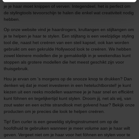
je je haar moet knippen of verven. Integendeel, het is perfect om
de stylingtools tevoorschijn te halen die enkel wat creativiteit nodig
hebben.
Op onze website vind je haardrogers, krultangen en stijltangen om
je te helpen je haar te stylen. Een stijltang is een veelzijdige styling
tool die, naast het creëren van een steil kapsel, ook kan worden
gebruikt om een gekrulde Hollywood look te creëren. We hebben
zowel kleinere modellen die je gemakkelijk in je weekendtas kunt
stoppen als grotere modellen die het meest geschikt zijn voor
thuisgebruik.
Hou je ervan om 's morgens op de snooze knop te drukken? Dan
denken wij dat je moet investeren in een heteluchtborstel! je kunt
kiezen uit een reeks modellen waarmee je je haar snel en efficiënt
kunt föhnen en tegelijkertijd kunt stylen. Droom jij, net als wij, van
zout water en een echte strandlook met golvend haar? Bekijk onze
producten om je precies die look te helpen creëren.
Tip! Een curler is een geweldig stylinginstrument om op de
hoofdhuid te gebruiken wanneer je meer volume aan je haar wilt
geven. Vergeet niet om je haar voor het föhnen en stylen voor te