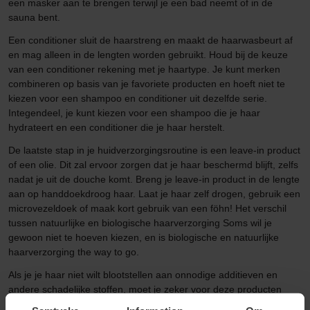
een masker aan te brengen terwijl je een bad neemt of in de
sauna bent.
Een conditioner sluit de haarstreng en maakt de haarwasbeurt af
en mag alleen in de lengten worden gebruikt. Houd bij de keuze
van een conditioner rekening met je haartype. Je kunt merken
combineren op basis van je favoriete producten en hoeft niet te
kiezen voor een shampoo en conditioner uit dezelfde serie.
Integendeel, je kunt kiezen voor een shampoo die je haar
hydrateert en een conditioner die je haar herstelt.
De laatste stap in je huidverzorgingsroutine is een leave-in product
of een olie. Dit zal ervoor zorgen dat je haar beschermd blijft, zelfs
nadat je uit de douche komt. Breng je leave-in product in de lengte
aan op handdoekdroog haar. Laat je haar zelf drogen, gebruik een
microvezeldoek of maak kort gebruik van een föhn! Het verschil
tussen natuurlijke en biologische haarverzorging Soms wil je
gewoon niet te hoeven kiezen, en is biologische en natuurlijke
haarverzorging the way to go.
Als je je haar niet wilt blootstellen aan onnodige additieven en
andere schadelijke stoffen, moet je zeker voor deze producten
gaan die vriendelijk zijn voor zowel je haar als onze planeet. Maar