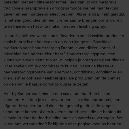
bereiden met een hittebeschermer. Kies dan uit volumesprays,
traditionele haarsprays en droogshampoos die het haar textuur
geven en een matterend effect hebben. Als je je haar hebt gekruld,
is het een goed idee om een crème aan te brengen om je krullen
te definiëren en het af te maken met een finishing spray.
Natuurlijk hebben we ook onze favorieten van klassieke producten
zoals haargels en haarwaxen op een rijtje gezet. Specifieke
producten voor haarverzorging Droom je van dikker, korter of
misschien een andere kleur haar? Haarverzorgingsproducten
kunnen overweldigend zijn en wij helpen je graag een paar dingen
uit te zoeken om je droomhaar te krijgen. Naast de klassieke
haarverzorgingsroutine van shampoo, conditioner, conditioner en
oliën, zijn er ook een heleboel speciale producten om de puntjes
op de i van je haarverzorgingsroutine te zetten.
Hier bij Bangerhead, vind je een scala aan haarborstels en
kammen. Hier kun je kiezen voor een klassieke haarborstel, een
afgeronde waaierborstel die je het gevoel geeft bij de kapper
vandaan te komen of een luxueuze haarborstel die de hoofdhuid
stimuleert door de doorbloeding naar de wortels te verhogen. Ben
je toe aan verandering? Bekijk dan onze pagina voor los haar en