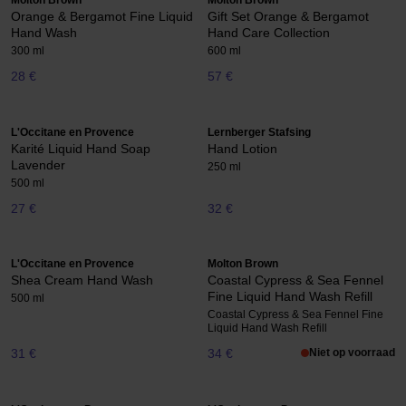
Molton Brown
Molton Brown
Orange & Bergamot Fine Liquid
Gift Set Orange & Bergamot
Hand Wash
Hand Care Collection
300 ml
600 ml
28 €
57 €
L'Occitane en Provence
Lernberger Stafsing
Karité Liquid Hand Soap
Hand Lotion
Lavender
250 ml
500 ml
27 €
32 €
L'Occitane en Provence
Molton Brown
Shea Cream Hand Wash
Coastal Cypress & Sea Fennel
Fine Liquid Hand Wash Refill
500 ml
Coastal Cypress & Sea Fennel Fine
Liquid Hand Wash Refill
31 €
34 €
Niet op voorraad