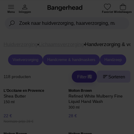
Menu
Inloggen
Favoriet
Winkelwagen
Huidverzorging
Lichaamsverzorging
Handverzorging & voe
Voetverzorging
Handcreme & handmaskers
Handzeep
Filter
Sorteren
118 producten
L'Occitane en Provence
Molton Brown
Shea Butter
Refined White Mulberry Fine
Liquid Hand Wash
150 ml
300 ml
22 €
28 €
Normale prijs 28 €