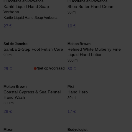
L'Occitane en Provence
L'Occitane en Provence
Karité Liquid Hand Soap
Shea Butter Hand Cream
Verbena
30 ml
Karité Liquid Hand Soap Verbena
27 €
10 €
Sol de Janeiro
Molton Brown
Samba 2-Step Foot Fetish Care
Refined White Mulberry Fine
Liquid Hand Lotion
90 ml
300 ml
29 €
Niet op voorraad
30 €
Molton Brown
Pixi
Coastal Cypress & Sea Fennel
Hand Hero
Hand Wash
30 ml
300 ml
28 €
17 €
Mizon
Bodyologist