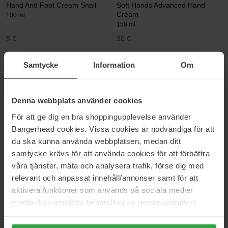
Hand And Foot Cream Snail
Soft Hands Advanced Hand
Cream
100 ml
150 ml
5 €
30 €
Samtycke
Information
Om
L'Occitane en Provence
L'Occitane en Provence
Shea Butter Foot Balm
Lavender
150 ml
30 ml
Denna webbplats använder cookies
31 €
10 €
För att ge dig en bra shoppingupplevelse använder
Bangerhead cookies. Vissa cookies är nödvändiga för att
Molton Brown
L'Occitane en Provence
du ska kunna använda webbplatsen, medan ditt
Orange & Bergamot
Shea Midday Lumiére D’Hiver
samtycke krävs för att använda cookies för att förbättra
Hand Cream
300 ml
30 ml
våra tjänster, mäta och analysera trafik, förse dig med
relevant och anpassat innehåll/annonser samt för att
30 €
9 €
Niet op voorraad
aktivera funktioner som används på sociala medier
media (kan innefatta behandling av personuppgifter).
Juliette has a gun
Embryolisse
Data som samlas in delas med cookieleverantören.
Not A Perfume Hand Cream
Cicalisse Hands & Nails
Genom att trycka på "Tillåt alla cookies" accepterar du
30 ml
30 ml