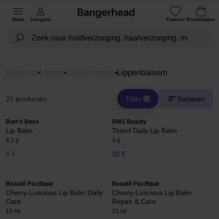
Menu
Inloggen
Favoriet
Winkelwagen
Make-up
Lippen
Lipverzorging
Lippenbalsem
Filter
Sorteren
21 producten
Burt's Bees
RMS Beauty
Lip Balm
Tinted Daily Lip Balm
4,2 g
3 g
5 €
28 €
Beauté Pacifique
Beauté Pacifique
Cherry-Luscious Lip Balm Daily
Cherry-Luscious Lip Balm
Care
Repair & Care
15 ml
15 ml