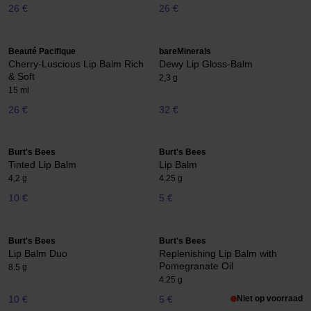
26 €
26 €
Beauté Pacifique
bareMinerals
Cherry-Luscious Lip Balm Rich
Dewy Lip Gloss-Balm
& Soft
2,3 g
15 ml
26 €
32 €
Burt's Bees
Burt's Bees
Tinted Lip Balm
Lip Balm
4,2 g
4,25 g
10 €
5 €
Burt's Bees
Burt's Bees
Lip Balm Duo
Replenishing Lip Balm with
Pomegranate Oil
8.5 g
4.25 g
10 €
5 €
Niet op voorraad