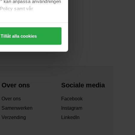
jer" kan anpassa användningen
 Policy samt vår
Tillåt alla cookies
Over ons
Sociale media
Over ons
Facebook
Samenwerken
Instagram
Verzending
LinkedIn