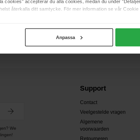
alla cookies" accepterar du alla cookies, medan du under "Detal
elst återkalla ditt samtycke. För mer information se vår Cookie
Anpassa
Support
Contact
Veelgestelde vragen
Algemene
angen? We
voorwaarden
dingen!
Retourneren