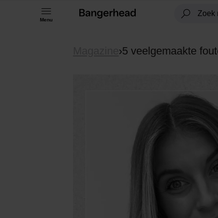
Menu
Magazine
›
5 veelgemaakte foute