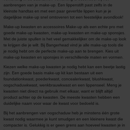
aanbrengen van je make-up. Een lippenstift past zelfs in de
kleinste handtas en met een paar geverfde lippen kun je je
dagelijkse make-up snel omtoveren tot een feestelijke avondlook!
Make-up kwasten en accessoires Make-up als een echte pro met
goede make-up kwasten, make-up kwasten en make-up sponsjes.
Met de juiste spullen is het veel gemakkelijker om de make-up look
te krijgen die je wilt. Bij Bangerhead vind je alle make-up tools die
je nodig hebt om de perfecte make-up aan te brengen. Kies uit
make-up kwasten en sponsjes in verschillende maten en vormen.
Kiezen welke make-up kwasten je nodig hebt kan een beetje lastig
zijn. Een goede basis make-up kit kan bestaan uit een
foundationkwast, poederkwast, concealerkwast, blushkwast,
oogschaduwkwast, wenkbrauwkwast en een lippenseel. Meng je
kwasten niet direct na gebruik met elkaar, want er blijft altijd
product achter op de kwasten. De meeste kwasten hebben een
duidelijke naam voor waar de kwast voor bedoeld is.
Bij het aanbrengen van oogschaduw heb je minstens één grote
kwast nodig waarmee je kunt smudgen en een kleinere kwast die
compacter is. Gelukkig is er geen grens aan hoeveel kwasten je in