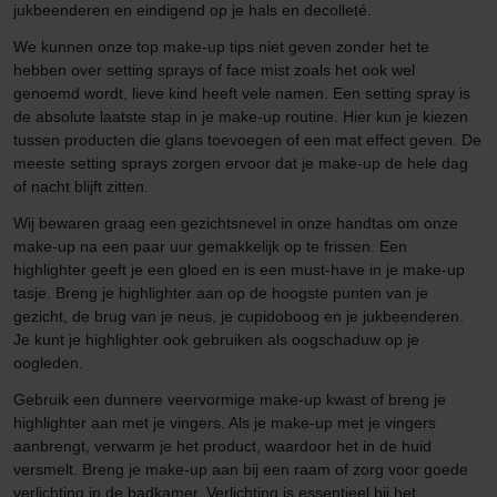
jukbeenderen en eindigend op je hals en decolleté.
We kunnen onze top make-up tips niet geven zonder het te
hebben over setting sprays of face mist zoals het ook wel
genoemd wordt, lieve kind heeft vele namen. Een setting spray is
de absolute laatste stap in je make-up routine. Hier kun je kiezen
tussen producten die glans toevoegen of een mat effect geven. De
meeste setting sprays zorgen ervoor dat je make-up de hele dag
of nacht blijft zitten.
Wij bewaren graag een gezichtsnevel in onze handtas om onze
make-up na een paar uur gemakkelijk op te frissen. Een
highlighter geeft je een gloed en is een must-have in je make-up
tasje. Breng je highlighter aan op de hoogste punten van je
gezicht, de brug van je neus, je cupidoboog en je jukbeenderen.
Je kunt je highlighter ook gebruiken als oogschaduw op je
oogleden.
Gebruik een dunnere veervormige make-up kwast of breng je
highlighter aan met je vingers. Als je make-up met je vingers
aanbrengt, verwarm je het product, waardoor het in de huid
versmelt. Breng je make-up aan bij een raam of zorg voor goede
verlichting in de badkamer. Verlichting is essentieel bij het