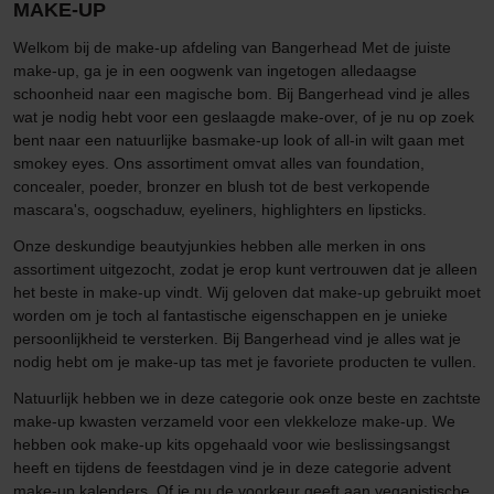
MAKE-UP
Welkom bij de make-up afdeling van Bangerhead Met de juiste
make-up, ga je in een oogwenk van ingetogen alledaagse
schoonheid naar een magische bom. Bij Bangerhead vind je alles
wat je nodig hebt voor een geslaagde make-over, of je nu op zoek
bent naar een natuurlijke basmake-up look of all-in wilt gaan met
smokey eyes. Ons assortiment omvat alles van foundation,
concealer, poeder, bronzer en blush tot de best verkopende
mascara's, oogschaduw, eyeliners, highlighters en lipsticks.
Onze deskundige beautyjunkies hebben alle merken in ons
assortiment uitgezocht, zodat je erop kunt vertrouwen dat je alleen
het beste in make-up vindt. Wij geloven dat make-up gebruikt moet
worden om je toch al fantastische eigenschappen en je unieke
persoonlijkheid te versterken. Bij Bangerhead vind je alles wat je
nodig hebt om je make-up tas met je favoriete producten te vullen.
Natuurlijk hebben we in deze categorie ook onze beste en zachtste
make-up kwasten verzameld voor een vlekkeloze make-up. We
hebben ook make-up kits opgehaald voor wie beslissingsangst
heeft en tijdens de feestdagen vind je in deze categorie advent
make-up kalenders. Of je nu de voorkeur geeft aan veganistische