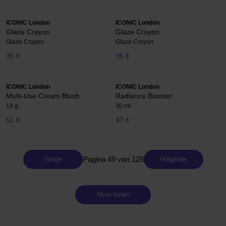
ICONIC London
ICONIC London
Glaze Crayon
Glaze Crayon
Glaze Crayon
Glaze Crayon
35 €
35 €
ICONIC London
ICONIC London
Multi-Use Cream Blush
Radiance Booster
19 g
30 ml
51 €
47 €
Pagina 49 van 128
Vorige
Volgende
Meer tonen