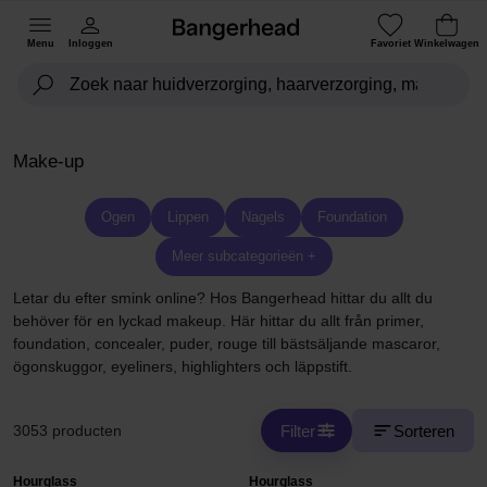
Menu
Inloggen
Favoriet
Winkelwagen
Make-up
Ogen
Lippen
Nagels
Foundation
Meer subcategorieën +
Letar du efter smink online? Hos Bangerhead hittar du allt du
behöver för en lyckad makeup. Här hittar du allt från primer,
foundation, concealer, puder, rouge till bästsäljande mascaror,
ögonskuggor, eyeliners, highlighters och läppstift.
Filter
Sorteren
3053 producten
Hourglass
Hourglass