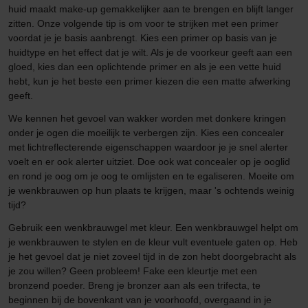
huid maakt make-up gemakkelijker aan te brengen en blijft langer
zitten. Onze volgende tip is om voor te strijken met een primer
voordat je je basis aanbrengt. Kies een primer op basis van je
huidtype en het effect dat je wilt. Als je de voorkeur geeft aan een
gloed, kies dan een oplichtende primer en als je een vette huid
hebt, kun je het beste een primer kiezen die een matte afwerking
geeft.
We kennen het gevoel van wakker worden met donkere kringen
onder je ogen die moeilijk te verbergen zijn. Kies een concealer
met lichtreflecterende eigenschappen waardoor je je snel alerter
voelt en er ook alerter uitziet. Doe ook wat concealer op je ooglid
en rond je oog om je oog te omlijsten en te egaliseren. Moeite om
je wenkbrauwen op hun plaats te krijgen, maar 's ochtends weinig
tijd?
Gebruik een wenkbrauwgel met kleur. Een wenkbrauwgel helpt om
je wenkbrauwen te stylen en de kleur vult eventuele gaten op. Heb
je het gevoel dat je niet zoveel tijd in de zon hebt doorgebracht als
je zou willen? Geen probleem! Fake een kleurtje met een
bronzend poeder. Breng je bronzer aan als een trifecta, te
beginnen bij de bovenkant van je voorhoofd, overgaand in je