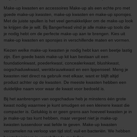
Make-up kwasten en accessoires Make-up als een echte pro met
goede make-up kwasten, make-up kwasten en make-up sponsjes.
Met de juiste spullen is het veel gemakkelijker om de make-up look
te krijgen die je wilt. Bij Bangerhead vind je alle make-up tools die
je nodig hebt om de perfecte make-up aan te brengen. Kies uit
make-up kwasten en sponsjes in verschillende maten en vormen.
Kiezen welke make-up kwasten je nodig hebt kan een beetje lastig
zijn. Een goede basis make-up kit kan bestaan uit een
foundationkwast, poederkwast, concealerkwast, blushkwast,
oogschaduwkwast, wenkbrauwkwast en een lippenseel. Meng je
kwasten niet direct na gebruik met elkaar, want er blijft altijd
product achter op de kwasten. De meeste kwasten hebben een
duidelijke naam voor waar de kwast voor bedoeld is.
Bij het aanbrengen van oogschaduw heb je minstens één grote
kwast nodig waarmee je kunt smudgen en een kleinere kwast die
compacter is. Gelukkig is er geen grens aan hoeveel kwasten je in
je make-up tas kunt hebben, maar vergeet niet je make-up
kwasten tussendoor wat liefde te geven. Make-up kwasten
verzamelen na verloop van tijd stof, vuil en bacteriën. We hebben