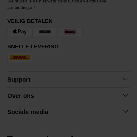
We sturen je de nieuwste trends, tips en exclusieve
aanbiedingen!
VEILIG BETALEN
SNELLE LEVERING
Support
Contact
Over ons
Veelgestelde vragen
Over ons
Algemene voorwaarden
Sociale media
Samenwerken
Retourneren
Facebook
Verzending
Privacybeleid
Instagram