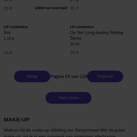
25 €
Niet op voorraad
25 €
LH cosmetics
LH cosmetics
Nut
On Set Long-lasting Setting
Spray
1,33 g
30 ml
20 €
20 €
Pagina 64 van 128
Vorige
Volgende
Meer tonen
MAKE-UP
Welkom bij de make-up afdeling van Bangerhead Met de juiste
make-up, ga je in een oogwenk van ingetogen alledaagse