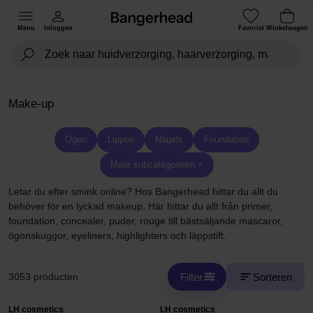
Menu
Inloggen
Favoriet
Winkelwagen
Make-up
Ogen
Lippen
Nagels
Foundation
Meer subcategorieën +
Letar du efter smink online? Hos Bangerhead hittar du allt du
behöver för en lyckad makeup. Här hittar du allt från primer,
foundation, concealer, puder, rouge till bästsäljande mascaror,
ögonskuggor, eyeliners, highlighters och läppstift.
Filter
Sorteren
3053 producten
LH cosmetics
LH cosmetics