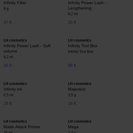
Infinity Filter
Infinity Power Lash -
Lengthening
9 g
9,2 ml
37 €
25 €
LH cosmetics
LH cosmetics
Infinity Power Lash - Soft
Infinity Tool Box
volume
Infinity Tool Box
9,2 ml
25 €
88 €
LH cosmetics
LH cosmetics
Infinity ink
Majestick
0,5 ml
3,5 g
28 €
24 €
LH cosmetics
LH cosmetics
Matte Attack Primer
Mega
25 ml
2,7 g