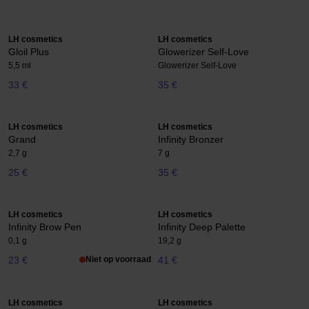
LH cosmetics
LH cosmetics
Gloil Plus
Glowerizer Self-Love
5,5 ml
Glowerizer Self-Love
33 €
35 €
LH cosmetics
LH cosmetics
Grand
Infinity Bronzer
2,7 g
7 g
25 €
35 €
LH cosmetics
LH cosmetics
Infinity Brow Pen
Infinity Deep Palette
0,1 g
19,2 g
23 €
Niet op voorraad
41 €
LH cosmetics
LH cosmetics