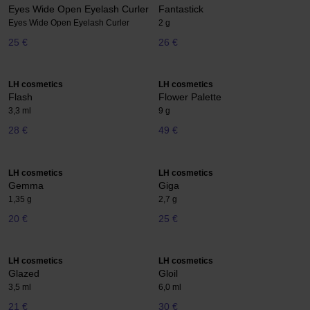
Eyes Wide Open Eyelash Curler
Fantastick
Eyes Wide Open Eyelash Curler
2 g
25 €
26 €
LH cosmetics
LH cosmetics
Flash
Flower Palette
3,3 ml
9 g
28 €
49 €
LH cosmetics
LH cosmetics
Gemma
Giga
1,35 g
2,7 g
20 €
25 €
LH cosmetics
LH cosmetics
Glazed
Gloil
3,5 ml
6,0 ml
21 €
30 €