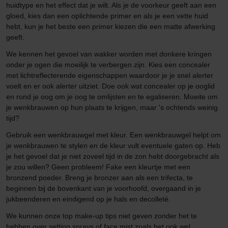
huidtype en het effect dat je wilt. Als je de voorkeur geeft aan een
gloed, kies dan een oplichtende primer en als je een vette huid
hebt, kun je het beste een primer kiezen die een matte afwerking
geeft.
We kennen het gevoel van wakker worden met donkere kringen
onder je ogen die moeilijk te verbergen zijn. Kies een concealer
met lichtreflecterende eigenschappen waardoor je je snel alerter
voelt en er ook alerter uitziet. Doe ook wat concealer op je ooglid
en rond je oog om je oog te omlijsten en te egaliseren. Moeite om
je wenkbrauwen op hun plaats te krijgen, maar 's ochtends weinig
tijd?
Gebruik een wenkbrauwgel met kleur. Een wenkbrauwgel helpt om
je wenkbrauwen te stylen en de kleur vult eventuele gaten op. Heb
je het gevoel dat je niet zoveel tijd in de zon hebt doorgebracht als
je zou willen? Geen probleem! Fake een kleurtje met een
bronzend poeder. Breng je bronzer aan als een trifecta, te
beginnen bij de bovenkant van je voorhoofd, overgaand in je
jukbeenderen en eindigend op je hals en decolleté.
We kunnen onze top make-up tips niet geven zonder het te
hebben over setting sprays of face mist zoals het ook wel