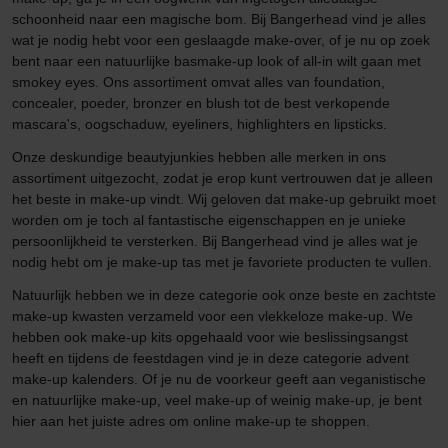
schoonheid naar een magische bom. Bij Bangerhead vind je alles
wat je nodig hebt voor een geslaagde make-over, of je nu op zoek
bent naar een natuurlijke basmake-up look of all-in wilt gaan met
smokey eyes. Ons assortiment omvat alles van foundation,
concealer, poeder, bronzer en blush tot de best verkopende
mascara's, oogschaduw, eyeliners, highlighters en lipsticks.
Onze deskundige beautyjunkies hebben alle merken in ons
assortiment uitgezocht, zodat je erop kunt vertrouwen dat je alleen
het beste in make-up vindt. Wij geloven dat make-up gebruikt moet
worden om je toch al fantastische eigenschappen en je unieke
persoonlijkheid te versterken. Bij Bangerhead vind je alles wat je
nodig hebt om je make-up tas met je favoriete producten te vullen.
Natuurlijk hebben we in deze categorie ook onze beste en zachtste
make-up kwasten verzameld voor een vlekkeloze make-up. We
hebben ook make-up kits opgehaald voor wie beslissingsangst
heeft en tijdens de feestdagen vind je in deze categorie advent
make-up kalenders. Of je nu de voorkeur geeft aan veganistische
en natuurlijke make-up, veel make-up of weinig make-up, je bent
hier aan het juiste adres om online make-up te shoppen.