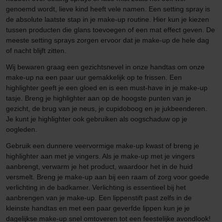
genoemd wordt, lieve kind heeft vele namen. Een setting spray is
de absolute laatste stap in je make-up routine. Hier kun je kiezen
tussen producten die glans toevoegen of een mat effect geven. De
meeste setting sprays zorgen ervoor dat je make-up de hele dag
of nacht blijft zitten.
Wij bewaren graag een gezichtsnevel in onze handtas om onze
make-up na een paar uur gemakkelijk op te frissen. Een
highlighter geeft je een gloed en is een must-have in je make-up
tasje. Breng je highlighter aan op de hoogste punten van je
gezicht, de brug van je neus, je cupidoboog en je jukbeenderen.
Je kunt je highlighter ook gebruiken als oogschaduw op je
oogleden.
Gebruik een dunnere veervormige make-up kwast of breng je
highlighter aan met je vingers. Als je make-up met je vingers
aanbrengt, verwarm je het product, waardoor het in de huid
versmelt. Breng je make-up aan bij een raam of zorg voor goede
verlichting in de badkamer. Verlichting is essentieel bij het
aanbrengen van je make-up. Een lippenstift past zelfs in de
kleinste handtas en met een paar geverfde lippen kun je je
dagelijkse make-up snel omtoveren tot een feestelijke avondlook!