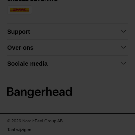
Support
Contact
Over ons
Veelgestelde vragen
Over ons
Algemene voorwaarden
Sociale media
Samenwerken
Retourneren
Facebook
Verzending
Privacybeleid
Instagram
LinkedIn
© 2026 NordicFeel Group AB
Taal wijzigen