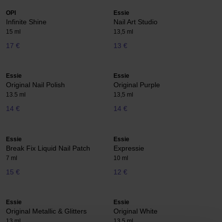
OPI
Essie
Infinite Shine
Nail Art Studio
15 ml
13,5 ml
17 €
13 €
Essie
Essie
Original Nail Polish
Original Purple
13.5 ml
13,5 ml
14 €
14 €
Essie
Essie
Break Fix Liquid Nail Patch
Expressie
7 ml
10 ml
15 €
12 €
Essie
Essie
Original Metallic & Glitters
Original White
13 ml
13,5 ml