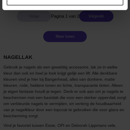
Pagina 1 van 2
Volgende
Meer tonen
NAGELLAK
Gebruik je nagels als een geweldig accessoire, lak ze in welke
kleur dan ook en heel je look krijgt gelijk een lift. Alle denkbare
kleuren vind je hier bij Bangerhead, alles van donkere, matte
kleuren, rode, heldere tonen en lichte, transparante tinten. Alleen
je eigen fantasie houdt je tegen. Denk er ook aan om je nagels te
beschermen met een basislak die voor een sterker oppervlak zorgt
om verkleurde nagels te vermijden, en verleng de houdbaarheid
van je nagelkleur door een topcoat te gebruiken die voor glans en
bescherming zorgt.
Vind je favoriet tussen Essie, OPI en Deborah Lippmans vele,