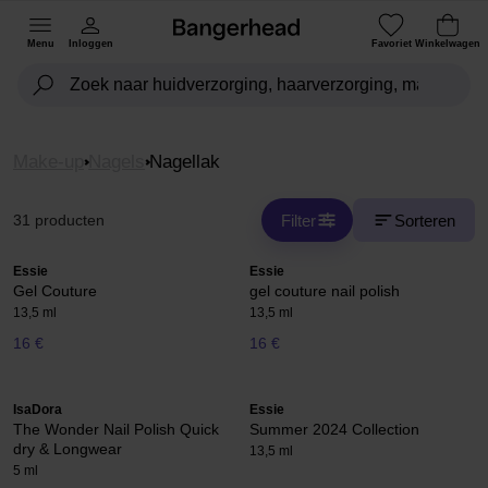
Menu
Inloggen
Favoriet
Winkelwagen
Make-up
Nagels
Nagellak
Filter
Sorteren
31 producten
Essie
Essie
Gel Couture
gel couture nail polish
13,5 ml
13,5 ml
16 €
16 €
IsaDora
Essie
The Wonder Nail Polish Quick
Summer 2024 Collection
dry & Longwear
13,5 ml
5 ml