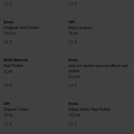
10 €
14 €
Essie
OPI
Original Nail Polish
Nail Lacquer
13,5 ml
15 ml
14 €
15 €
IDUN Minerals
Essie
Nail Polish
nail art studio special effect nail
polish
11 ml
13,5 ml
10 €
14 €
OPI
Essie
Classic Color
Glass Nails Nail Polish
15 ml
13,5 ml
15 €
15 €