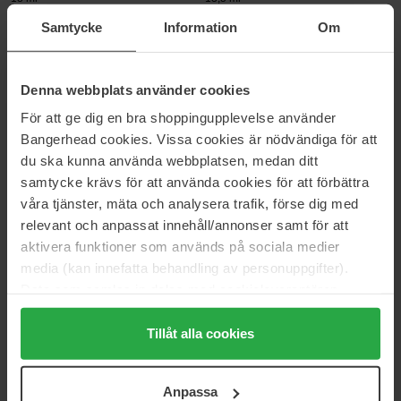
14 €
13 €
Samtycke
Information
Om
IDUN Minerals
Essie
Denna webbplats använder cookies
Anhydrit Nail Polish
to the rescue UV gel damage
repair
11 ml
För att ge dig en bra shoppingupplevelse använder
13,5 ml
Bangerhead cookies. Vissa cookies är nödvändiga för att
10 €
17 €
du ska kunna använda webbplatsen, medan ditt
samtycke krävs för att använda cookies för att förbättra
våra tjänster, mäta och analysera trafik, förse dig med
Hickap
IDUN Minerals
relevant och anpassat innehåll/annonser samt för att
The Wonder Stick Blush & Lips
Nail Polish Azurit
7 g
11 ml
aktivera funktioner som används på sociala medier
media (kan innefatta behandling av personuppgifter).
23 €
10 €
Data som samlas in delas med cookieleverantören.
Genom att trycka på "Tillåt alla cookies" accepterar du
IDUN Minerals
IsaDora
alla cookies, medan du under "Detaljer" kan anpassa
Tillåt alla cookies
Nail Polish Topas
Wonder Nail Polish
användningen av cookies. Du kan när som helst återkalla
11 ml
6 ml
ditt samtycke. För mer information se vår Cookie Policy
10 €
8 €
Anpassa
samt vår Integritetspolicy.