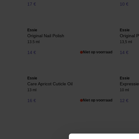
17 €
10 €
Essie
Essie
Original Nail Polish
Original 
13.5 ml
13,5 ml
14 €
Niet op voorraad
14 €
Essie
Essie
Care Apricot Cuticle Oil
Expressie
13 ml
10 ml
16 €
Niet op voorraad
12 €