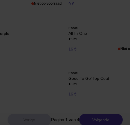
Niet op voorraad
9 €
Essie
Purple
All-In-One
15 ml
16 €
Niet 
Essie
Good To Go’ Top Coat
13 ml
16 €
Pagina 1 van 4
Volgende