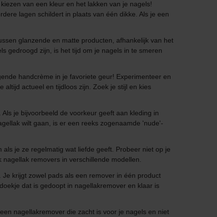
kiezen van een kleur en het lakken van je nagels!
rdere lagen schildert in plaats van één dikke. Als je een
s tussen glanzende en matte producten, afhankelijk van het
s gedroogd zijn, is het tijd om je nagels in te smeren
ngende handcrème in je favoriete geur! Experimenteer en
tijd actueel en tijdloos zijn. Zoek je stijl en kies
. Als je bijvoorbeeld de voorkeur geeft aan kleding in
nagellak wilt gaan, is er een reeks zogenaamde 'nude'-
 als je ze regelmatig wat liefde geeft. Probeer niet op je
jk nagellak removers in verschillende modellen.
. Je krijgt zowel pads als een remover in één product
 doekje dat is gedoopt in nagellakremover en klaar is
een nagellakremover die zacht is voor je nagels en niet