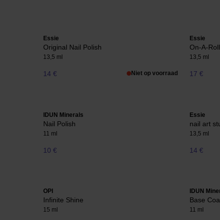
Essie
Essie
Original Nail Polish
On-A-Roll
13,5 ml
13,5 ml
14 €
Niet op voorraad
17 €
IDUN Minerals
Essie
Nail Polish
nail art s
11 ml
13,5 ml
10 €
14 €
OPI
IDUN Mine
Infinite Shine
Base Coat
15 ml
11 ml