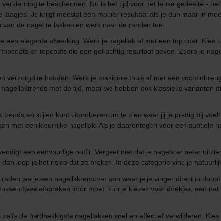
rkleuring te beschermen. Nu is het tijd voor het leuke gedeelte - het 
e laagjes. Je krijgt meestal een mooier resultaat als je dun maar in mee
en van de nagel te lakken en werk naar de randen toe.
jg je een elegante afwerking. Werk je nagellak af met een top coat. Kie
 topcoats en topcoats die een gel-achtig resultaat geven. Zodra je nagel
 en verzorgd te houden. Werk je manicure thuis af met een vochtinbre
 nagellaktrends met de tijd, maar we hebben ook klassieke varianten die al
ends en stijlen kunt uitproberen om te zien waar jij je prettig bij voelt
eken met een kleurrijke nagellak. Als je daarentegen voor een subtiele 
endigt een eenvoudige outfit. Vergeet niet dat je nagels er beter uitzien
 dan loop je het risico dat ze breken. In deze categorie vind je natuurli
, raden we je een nagellakremover aan waar je je vinger direct in doopt
t of tussen twee afspraken door moet, kun je kiezen voor doekjes, een nat
zelfs de hardnekkigste nagellakken snel en effectief verwijderen. Kies 