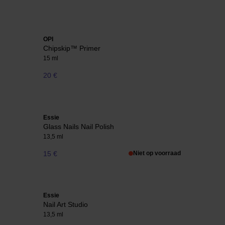
OPI
Chipskip™ Primer
15 ml
20 €
Essie
Glass Nails Nail Polish
13,5 ml
15 €
Niet op voorraad
Essie
Nail Art Studio
13,5 ml