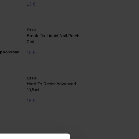
13 €
Essie
Break Fix Liquid Nail Patch
7 ml
op voorraad
15 €
Essie
Hard To Resist Advanced
13,5 ml
16 €