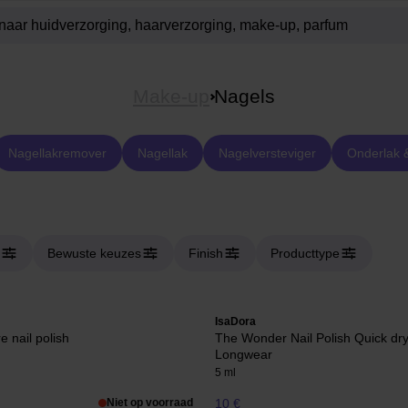
Make-up
Nagels
Nagellakremover
Nagellak
Nagelversteviger
Onderlak 
Bewuste keuzes
Finish
Producttype
IsaDora
e nail polish
The Wonder Nail Polish Quick dr
Longwear
5 ml
Niet op voorraad
10 €