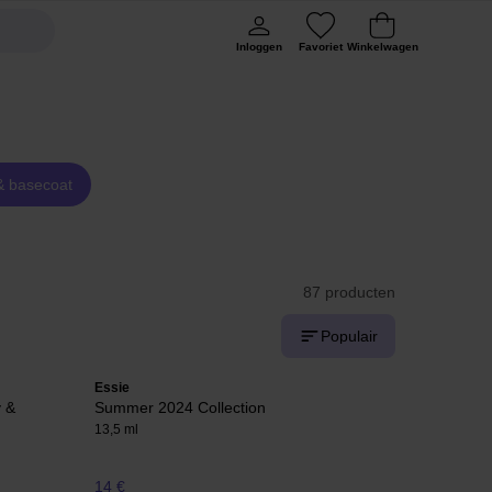
Inloggen
Favoriet
Winkelwagen
& basecoat
87 producten
Populair
Essie
y &
Summer 2024 Collection
13,5 ml
14 €