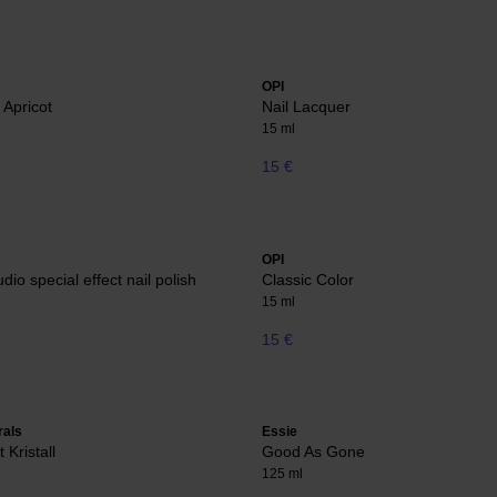
OPI
 Apricot
Nail Lacquer
15 ml
15 €
OPI
tudio special effect nail polish
Classic Color
15 ml
15 €
rals
Essie
 Kristall
Good As Gone
125 ml