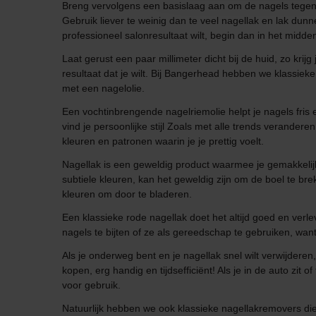
Breng vervolgens een basislaag aan om de nagels tegen ve
Gebruik liever te weinig dan te veel nagellak en lak dunn
professioneel salonresultaat wilt, begin dan in het midd
Laat gerust een paar millimeter dicht bij de huid, zo kri
resultaat dat je wilt. Bij Bangerhead hebben we klassieke
met een nagelolie.
Een vochtinbrengende nagelriemolie helpt je nagels fris
vind je persoonlijke stijl Zoals met alle trends veranderen
kleuren en patronen waarin je je prettig voelt.
Nagellak is een geweldig product waarmee je gemakkelijk tr
subtiele kleuren, kan het geweldig zijn om de boel te br
kleuren om door te bladeren.
Een klassieke rode nagellak doet het altijd goed en verlev
nagels te bijten of ze als gereedschap te gebruiken, want
Als je onderweg bent en je nagellak snel wilt verwijderen
kopen, erg handig en tijdsefficiënt! Als je in de auto zi
voor gebruik.
Natuurlijk hebben we ook klassieke nagellakremovers die 