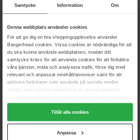
MAC Cosmetics
IDUN Minerals
Samtycke
Information
Om
Multisculpt Matte
Eyeshadow Palette
4,5 ml
4 g
28 €
Niet op voorraad
24 €
Niet op voorraad
Denna webbplats använder cookies
För att ge dig en bra shoppingupplevelse använder
Dr. Hauschka
Glo Skin Beauty
Bangerhead cookies. Vissa cookies är nödvändiga för att
Eye & Brow Palette
Cream Stay Shadow Stick
du ska kunna använda webbplatsen, medan ditt
Eye & Brow Palette
1.4 g
samtycke krävs för att använda cookies för att förbättra
40 €
30 €
våra tjänster, mäta och analysera trafik, förse dig med
relevant och anpassat innehåll/annonser samt för att
aktivera funktioner som används på sociala medier
NYX Professional Makeup
MAC Cosmetics
Face & Body Glitter
Dazzleshadow Liquid Eye
media (kan innefatta behandling av personuppgifter).
Shadow
2.5 g
Data som samlas in delas med cookieleverantören.
4,4 ml
Genom att trycka på "Tillåt alla cookies" accepterar du
10 €
28 €
alla cookies, medan du under "Detaljer" kan anpassa
Tillåt alla cookies
användningen av cookies. Du kan när som helst återkalla
ditt samtycke. För mer information se vår Cookie Policy
MAC Cosmetics
MAC Cosmetics
Anpassa
samt vår Integritetspolicy.
Eye Shadow Glitter
Frost Eye Shadow Pro Palette
Refill