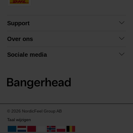
Support
Contact
Over ons
Veelgestelde vragen
Over ons
Algemene voorwaarden
Sociale media
Samenwerken
Retourneren
Facebook
Verzending
Privacybeleid
Instagram
LinkedIn
© 2026 NordicFeel Group AB
Taal wijzigen