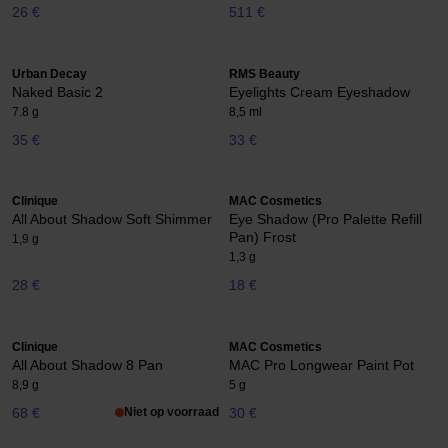
26 €
511 €
Urban Decay
RMS Beauty
Naked Basic 2
Eyelights Cream Eyeshadow
7.8 g
8,5 ml
35 €
33 €
Clinique
MAC Cosmetics
All About Shadow Soft Shimmer
Eye Shadow (Pro Palette Refill
Pan) Frost
1,9 g
1,3 g
28 €
18 €
Clinique
MAC Cosmetics
All About Shadow 8 Pan
MAC Pro Longwear Paint Pot
8,9 g
5 g
68 €
Niet op voorraad
30 €