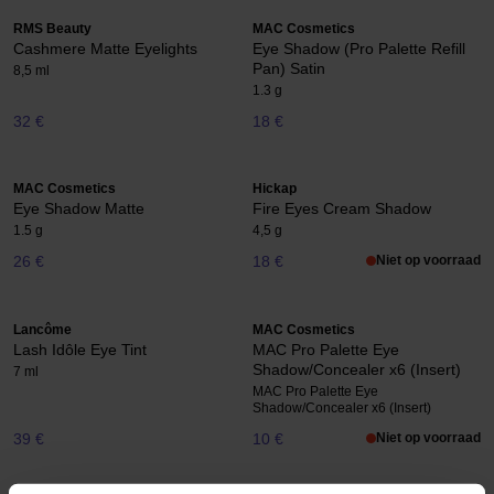
RMS Beauty
MAC Cosmetics
Cashmere Matte Eyelights
Eye Shadow (Pro Palette Refill
Pan) Satin
8,5 ml
1.3 g
32 €
18 €
MAC Cosmetics
Hickap
Eye Shadow Matte
Fire Eyes Cream Shadow
1.5 g
4,5 g
26 €
18 €
Niet op voorraad
Lancôme
MAC Cosmetics
Lash Idôle Eye Tint
MAC Pro Palette Eye
Shadow/Concealer x6 (Insert)
7 ml
MAC Pro Palette Eye
Shadow/Concealer x6 (Insert)
39 €
10 €
Niet op voorraad