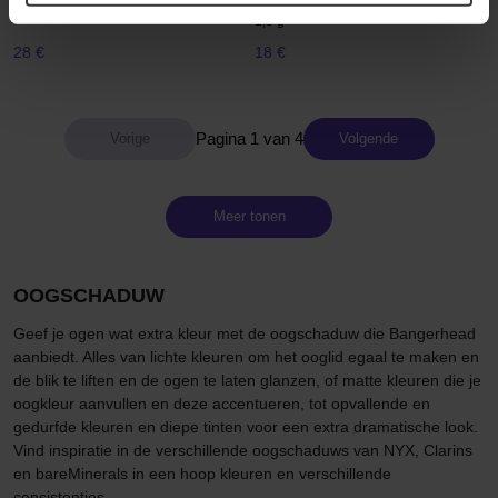
1 g
1,5 g
28 €
18 €
Pagina 1 van 4
Volgende
Meer tonen
OOGSCHADUW
Geef je ogen wat extra kleur met de oogschaduw die Bangerhead
aanbiedt. Alles van lichte kleuren om het ooglid egaal te maken en
de blik te liften en de ogen te laten glanzen, of matte kleuren die je
oogkleur aanvullen en deze accentueren, tot opvallende en
gedurfde kleuren en diepe tinten voor een extra dramatische look.
Vind inspiratie in de verschillende oogschaduws van NYX, Clarins
en bareMinerals in een hoop kleuren en verschillende
consistenties.