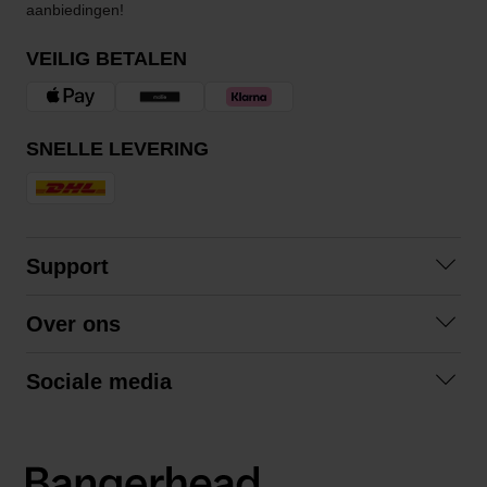
aanbiedingen!
VEILIG BETALEN
SNELLE LEVERING
Support
Contact
Over ons
Veelgestelde vragen
Over ons
Algemene voorwaarden
Sociale media
Samenwerken
Retourneren
Facebook
Verzending
Privacybeleid
Instagram
LinkedIn