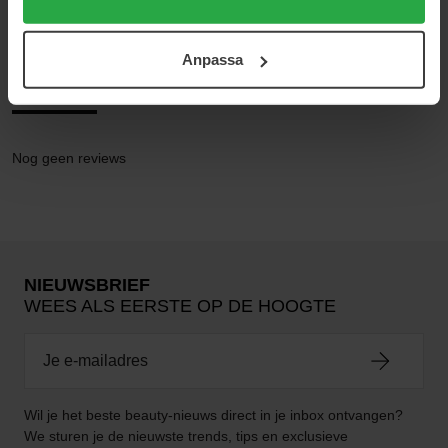
Antiperspirant Deodorant
användningen av cookies. Du kan när som helst återkalla
ditt samtycke. För mer information se vår Cookie Policy
Anpassa
samt vår Integritetspolicy.
Reviews (0)
Vragen en antwoorden (0)
Nog geen reviews
NIEUWSBRIEF
WEES ALS EERSTE OP DE HOOGTE
Wil je het beste beauty-nieuws direct in je inbox ontvangen?
We sturen je de nieuwste trends, tips en exclusieve