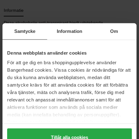
Informatie
Deze alcoholvrije anti-transpirant biedt uitstekende
vochtbescherming. De milde formule met anti-irriterende allantoïne
Samtycke
Information
Om
en verzorgende sheaboter neutraliseert bacteriën voor langdurige
geurcontrole. Trekt snel in. Vlekt niet. Plakt niet. Praktische roller
om perfect te doseren en eenvoudig aan te brengen. Royaal
Denna webbplats använder cookies
aanbrengen en laten drogen voordat je kleding aantrekt (dat kost
maar een paar seconden).
För att ge dig en bra shoppingupplevelse använder
Bangerhead cookies. Vissa cookies är nödvändiga för att
Maat: 60 ml
du ska kunna använda webbplatsen, medan ditt
samtycke krävs för att använda cookies för att förbättra
Artikelnummer: 19696
våra tjänster, mäta och analysera trafik, förse dig med
Categorieën:
relevant och anpassat innehåll/annonser samt för att
aktivera funktioner som används på sociala medier
Startpagina
media (kan innefatta behandling av personuppgifter).
Huidverzorging
Lichaamsverzorging
Data som samlas in delas med cookieleverantören.
Deodorant Uniseks
Genom att trycka på "Tillåt alla cookies" accepterar du
Deodorant voor hem
alla cookies, medan du under "Detaljer" kan anpassa
Tillåt alla cookies