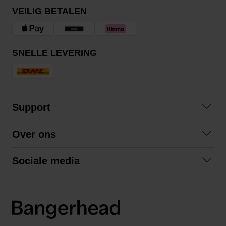
VEILIG BETALEN
SNELLE LEVERING
Support
Contact
Over ons
Veelgestelde vragen
Over ons
Algemene voorwaarden
Sociale media
Samenwerken
Retourneren
Facebook
Verzending
Privacybeleid
Instagram
LinkedIn