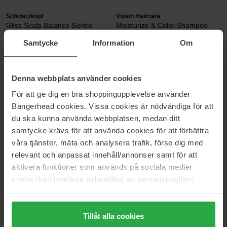
Schwarzkopf
Vision Haircare
Gliss Scalp Balance Gentle
Moisturize & Color Shampoo
Shampoo
1000 ml
Samtycke
Information
Om
200 ml
7 €
40 €
Niet op voorraad
Denna webbplats använder cookies
KMS
R+Co
För att ge dig en bra shoppingupplevelse använder
Head Remedy
Gemstone Color Shampoo
Bangerhead cookies. Vissa cookies är nödvändiga för att
300 ml
60 ml
du ska kunna använda webbplatsen, medan ditt
18 €
18 €
samtycke krävs för att använda cookies för att förbättra
Normale prijs 31 €
våra tjänster, mäta och analysera trafik, förse dig med
relevant och anpassat innehåll/annonser samt för att
Amika
R+Co
Perk Up Ultra Oil Control Dry
Television Perfect Shampoo
aktivera funktioner som används på sociala medier
Shampoo
251 ml
media (kan innefatta behandling av personuppgifter).
115 ml
Data som samlas in delas med cookieleverantören.
16 €
36 €
Niet op voorraad
Genom att trycka på "Tillåt alla cookies" accepterar du
alla cookies, medan du under "Detaljer" kan anpassa
Tillåt alla cookies