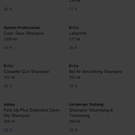
236 ml
36 €
27 €
System Professional
R+Co
Color Save Shampoo
Labyrinth
1000 ml
177 ml
59 €
36 €
R+Co
R+Co
Cassette Curl Shampoo
Bel Air Smoothing Shampoo
251 ml
251 ml
36 €
36 €
Amika
Lernberger Stafsing
Perk Up Plus Extended Clean
Shampoo Volumising &
Dry Shampoo
Thickening
208 ml
250 ml
33 €
30 €