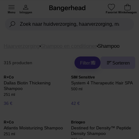
Menu
Inloggen
Favoriet
Winkelwagen
Haarverzorging
Shampoo en conditioner
Shampoo
Filter
Sorteren
315 producten
R+Co
SIM Sensitive
Dallas Biotin Thickening
System 4 Therapeutic Hair SPA
Shampoo
500 ml
251 ml
36 €
42 €
R+Co
Briogeo
Atlantis Moisturizing Shampoo
Destined for Density™ Peptide
Density Shampoo
251 ml