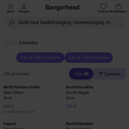
Menu
Inloggen
Favoriet
Winkelwagen
Parfum
Uniseks
Eau de Parfum Uniseks
Eau de Toilette Uniseks
Filter
Sorteren
200 producten
INITIO Parfums Privés
BornToStandOut
Side Effect
Drunk Maple
90 ml
50 ml
204 €
195 €
Normale prijs 275 €
Fugazzi
BornToStandOut