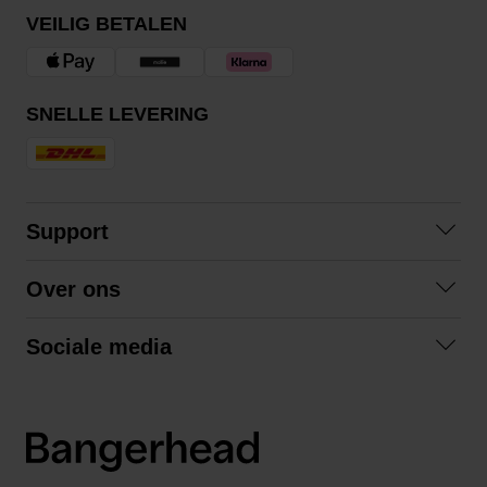
VEILIG BETALEN
SNELLE LEVERING
Support
Contact
Over ons
Veelgestelde vragen
Over ons
Algemene voorwaarden
Sociale media
Samenwerken
Retourneren
Facebook
Verzending
Privacybeleid
Instagram
LinkedIn