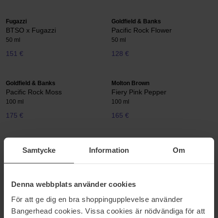
Fugazzi
Goldfield & Banks
BTSO x Fugazzi
Pacific Rock Flower
50 ml
50 ml
151 €
128 €
Goldfield & Banks
Molton Brown
Pacific Rock Moss
Fiery Pink Pepper
100 ml
100 ml
175 €
165 €
INITIO Parfums Privés
INITIO Parfums Privés
Samtycke
Information
Om
Oud for Greatness
Narcotic Delight
50 ml
50 ml
250 €
220 €
Denna webbplats använder cookies
För att ge dig en bra shoppingupplevelse använder
BornToStandOut
Goldfield & Banks
Bangerhead cookies. Vissa cookies är nödvändiga för att
Oud Candy Extrait Extrême
Ingenious Ginger