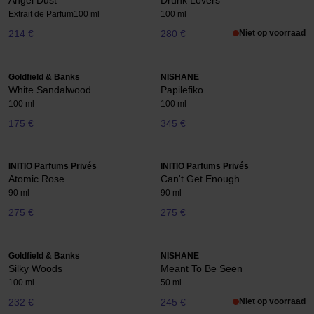
Angel Dust
Drunk Lovers
Extrait de Parfum
100 ml
100 ml
214 €
280 €
Niet op voorraad
Goldfield & Banks
NISHANE
White Sandalwood
Papilefiko
100 ml
100 ml
175 €
345 €
INITIO Parfums Privés
INITIO Parfums Privés
Atomic Rose
Can't Get Enough
90 ml
90 ml
275 €
275 €
Goldfield & Banks
NISHANE
Silky Woods
Meant To Be Seen
100 ml
50 ml
232 €
245 €
Niet op voorraad