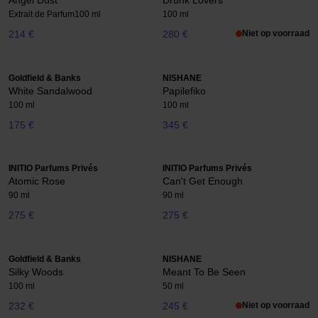
Angel Dust
Drunk Lovers
Extrait de Parfum
100 ml
100 ml
214 €
280 €
Niet op voorraad
Goldfield & Banks
NISHANE
White Sandalwood
Papilefiko
100 ml
100 ml
175 €
345 €
INITIO Parfums Privés
INITIO Parfums Privés
Atomic Rose
Can't Get Enough
90 ml
90 ml
275 €
275 €
Goldfield & Banks
NISHANE
Silky Woods
Meant To Be Seen
100 ml
50 ml
232 €
245 €
Niet op voorraad