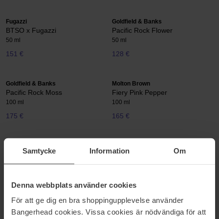
Fugazzi
Goldfield & Banks
BTSO x Fugazzi
Pacific Rock Flower
50 ml
50 ml
151 €
128 €
Goldfield & Banks
Molton Brown
Pacific Rock Moss
Fiery Pink Pepper
100 ml
100 ml
175 €
165 €
INITIO Parfums Privés
INITIO Parfums Privés
Samtycke
Information
Om
Oud for Greatness
Narcotic Delight
50 ml
50 ml
250 €
220 €
Denna webbplats använder cookies
För att ge dig en bra shoppingupplevelse använder
BornToStandOut
Goldfield & Banks
Bangerhead cookies. Vissa cookies är nödvändiga för att
Oud Candy Extrait Extrême
Ingenious Ginger