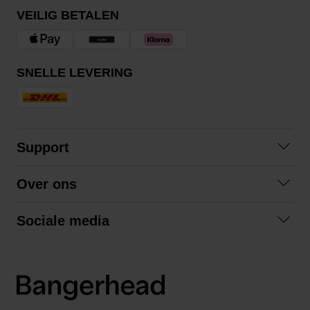
VEILIG BETALEN
SNELLE LEVERING
Support
Contact
Over ons
Veelgestelde vragen
Over ons
Algemene voorwaarden
Sociale media
Samenwerken
Retourneren
Facebook
Verzending
Privacybeleid
Instagram
LinkedIn