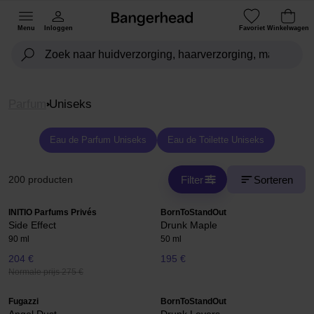
Menu
Inloggen
Favoriet
Winkelwagen
Parfum
Uniseks
Eau de Parfum Uniseks
Eau de Toilette Uniseks
Filter
Sorteren
200 producten
INITIO Parfums Privés
BornToStandOut
Side Effect
Drunk Maple
90 ml
50 ml
204 €
195 €
Normale prijs 275 €
Fugazzi
BornToStandOut