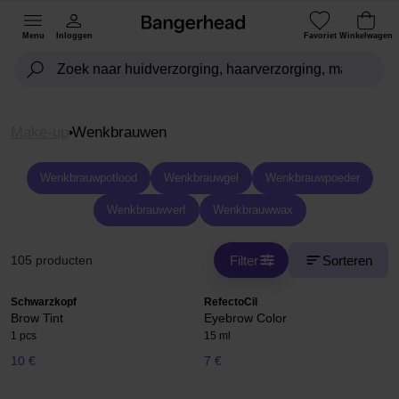
Menu
Inloggen
Favoriet
Winkelwagen
Make-up
Wenkbrauwen
Wenkbrauwpotlood
Wenkbrauwgel
Wenkbrauwpoeder
Wenkbrauwverf
Wenkbrauwwax
Filter
Sorteren
105 producten
Schwarzkopf
RefectoCil
Brow Tint
Eyebrow Color
1 pcs
15 ml
10 €
7 €