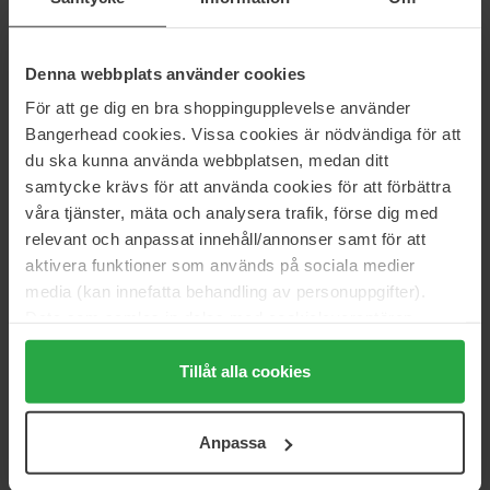
Browgame Cosmetics
Browgame Cosmetics
Brow Pen
Brow Tint
Denna webbplats använder cookies
0,3 g
20 ml
För att ge dig en bra shoppingupplevelse använder
18 €
32 €
Niet op voorraad
Bangerhead cookies. Vissa cookies är nödvändiga för att
du ska kunna använda webbplatsen, medan ditt
Browgame Cosmetics
Browgame Cosmetics
samtycke krävs för att använda cookies för att förbättra
Clear Brow Gel
Instant Brow Lift Wax
våra tjänster, mäta och analysera trafik, förse dig med
6 g
15 ml
relevant och anpassat innehåll/annonser samt för att
20 €
24 €
aktivera funktioner som används på sociala medier
media (kan innefatta behandling av personuppgifter).
Grande Cosmetics
Browgame Cosmetics
Data som samlas in delas med cookieleverantören.
GrandeBROW-FILL Volumizing
Brow Styling Soap
Genom att trycka på "Tillåt alla cookies" accepterar du
Brow Gel with Fibers & Peptides
Brow Styling Soap
alla cookies, medan du under "Detaljer" kan anpassa
Tillåt alla cookies
4 g
användningen av cookies. Du kan när som helst återkalla
32 €
Niet op voorraad
20 €
ditt samtycke. För mer information se vår Cookie Policy
Anpassa
samt vår Integritetspolicy.
Glo Skin Beauty
ICONIC London