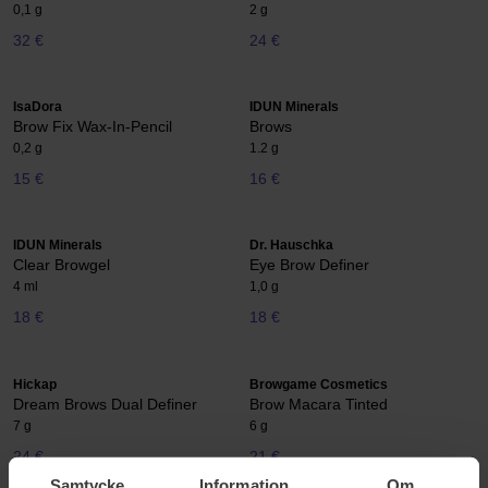
0,1 g
2 g
32 €
24 €
IsaDora
IDUN Minerals
Brow Fix Wax-In-Pencil
Brows
0,2 g
1.2 g
15 €
16 €
IDUN Minerals
Dr. Hauschka
Clear Browgel
Eye Brow Definer
4 ml
1,0 g
18 €
18 €
Hickap
Browgame Cosmetics
Dream Brows Dual Definer
Brow Macara Tinted
7 g
6 g
24 €
21 €
Samtycke
Information
Om