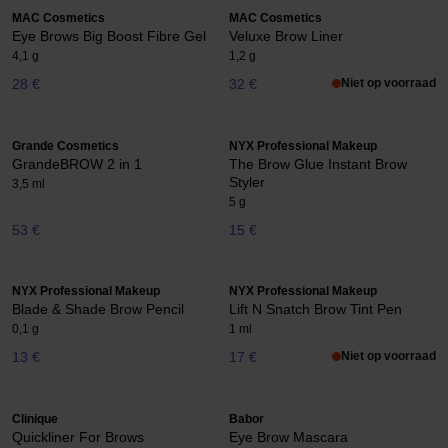
MAC Cosmetics
MAC Cosmetics
Eye Brows Big Boost Fibre Gel
Veluxe Brow Liner
4,1 g
1,2 g
28 €
32 €
Niet op voorraad
Grande Cosmetics
NYX Professional Makeup
GrandeBROW 2 in 1
The Brow Glue Instant Brow
Styler
3,5 ml
5 g
53 €
15 €
NYX Professional Makeup
NYX Professional Makeup
Blade & Shade Brow Pencil
Lift N Snatch Brow Tint Pen
0,1 g
1 ml
13 €
17 €
Niet op voorraad
Clinique
Babor
Quickliner For Brows
Eye Brow Mascara