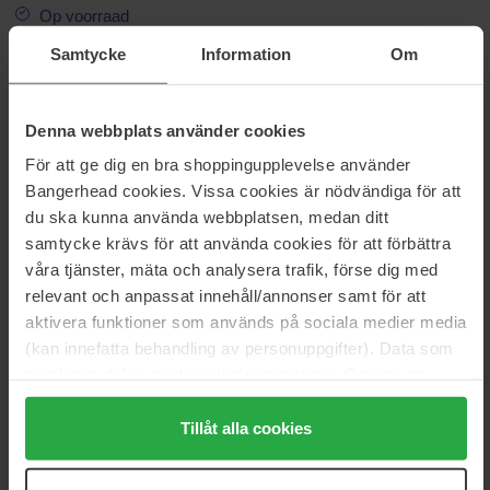
Op voorraad
Samtycke
Information
Om
Informatie
Denna webbplats använder cookies
Maat: 1 pcs
För att ge dig en bra shoppingupplevelse använder
Artikelnummer: 113985
Bangerhead cookies. Vissa cookies är nödvändiga för att
du ska kunna använda webbplatsen, medan ditt
Categorieën:
samtycke krävs för att använda cookies för att förbättra
Startpagina
våra tjänster, mäta och analysera trafik, förse dig med
Huidverzorging
relevant och anpassat innehåll/annonser samt för att
Lichaamsverzorging
aktivera funktioner som används på sociala medier media
Deodorant Uniseks
(kan innefatta behandling av personuppgifter). Data som
Deodorant voor haar
samlas in delas med cookieleverantören. Genom att
Trust Me Deodorant 2-pack
trycka på "Tillåt alla cookies" accepterar du alla cookies,
medan du under "Detaljer" kan anpassa användningen av
Tillåt alla cookies
cookies. Du kan när som helst återkalla ditt samtycke.
Reviews (0)
Vragen en antwoorden (0)
För mer information se vår Cookie Policy samt vår