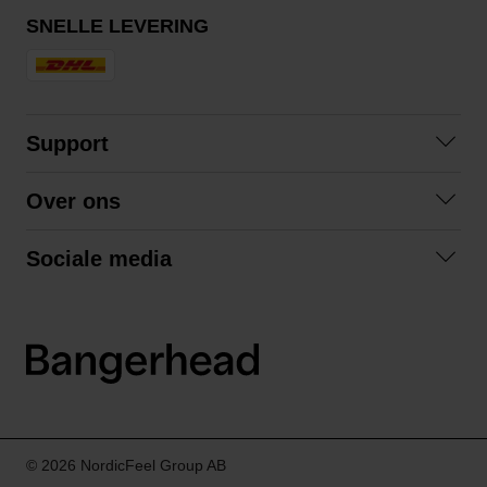
SNELLE LEVERING
Support
Contact
Over ons
Veelgestelde vragen
Over ons
Algemene voorwaarden
Sociale media
Samenwerken
Retourneren
Facebook
Verzending
Privacybeleid
Instagram
LinkedIn
© 2026 NordicFeel Group AB