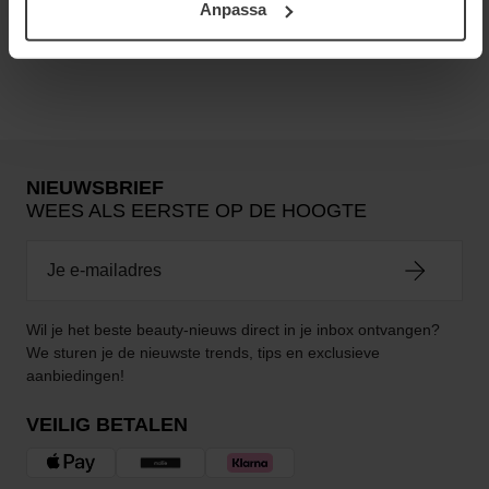
Anpassa
Integritetspolicy.
Nog geen reviews
NIEUWSBRIEF
WEES ALS EERSTE OP DE HOOGTE
Wil je het beste beauty-nieuws direct in je inbox ontvangen?
We sturen je de nieuwste trends, tips en exclusieve
aanbiedingen!
VEILIG BETALEN