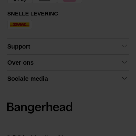
SNELLE LEVERING
Support
Contact
Over ons
Veelgestelde vragen
Over ons
Algemene voorwaarden
Sociale media
Samenwerken
Retourneren
Facebook
Verzending
Privacybeleid
Instagram
LinkedIn