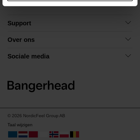
Support
Contact
Over ons
Veelgestelde vragen
Over ons
Algemene voorwaarden
Sociale media
Samenwerken
Retourneren
Facebook
Verzending
Privacybeleid
Instagram
LinkedIn
© 2026 NordicFeel Group AB
Taal wijzigen