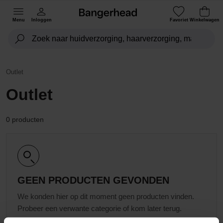
Menu
Inloggen
Favoriet
Winkelwagen
Outlet
Outlet
0 producten
GEEN PRODUCTEN GEVONDEN
We konden hier op dit moment geen producten vinden.
Probeer een verwante categorie of kom later terug.