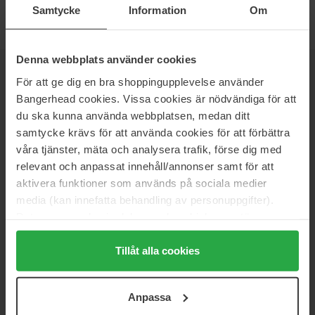
Samtycke
Information
Om
Denna webbplats använder cookies
NIEUWSBRIEF
För att ge dig en bra shoppingupplevelse använder
WEES ALS EERSTE OP DE HOOGTE
Bangerhead cookies. Vissa cookies är nödvändiga för att
du ska kunna använda webbplatsen, medan ditt
samtycke krävs för att använda cookies för att förbättra
våra tjänster, mäta och analysera trafik, förse dig med
relevant och anpassat innehåll/annonser samt för att
Wil je het beste beauty-nieuws direct in je inbox ontvangen?
aktivera funktioner som används på sociala medier
We sturen je de nieuwste trends, tips en exclusieve
media (kan innefatta behandling av personuppgifter).
aanbiedingen!
Data som samlas in delas med cookieleverantören.
VEILIG BETALEN
Genom att trycka på "Tillåt alla cookies" accepterar du
alla cookies, medan du under "Detaljer" kan anpassa
Tillåt alla cookies
användningen av cookies. Du kan när som helst återkalla
ditt samtycke. För mer information se vår Cookie Policy
SNELLE LEVERING
Anpassa
samt vår Integritetspolicy.