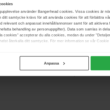
cookies
ngupplevelse använder Bangerhead cookies. Vissa cookies är nöd
itt samtycke krävs för att använda cookies för att förbättra vår
med relevant och anpassat innehåll/annonser samt för att aktiver
Support
nefatta behandling av personuppgifter). Data som samlas in del
alla cookies" accepterar du alla cookies, medan du under "Detal
Contact
elst återkalla ditt samtycke. För mer information se vår Cookie
Veelgestelde vragen
Algemene
angen? We
voorwaarden
Anpassa
dingen!
Retourneren
Privacybeleid