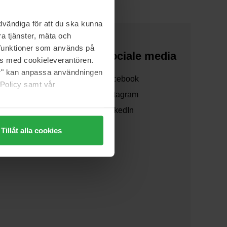
vändiga för att du ska kunna
a tjänster, mäta och
a funktioner som används på
Over ons
Sociale media
as med cookieleverantören.
jer" kan anpassa användningen
Over ons
Facebook
 Policy samt vår
Samenwerken
Instagram
Verzending
LinkedIn
Tillåt alla cookies