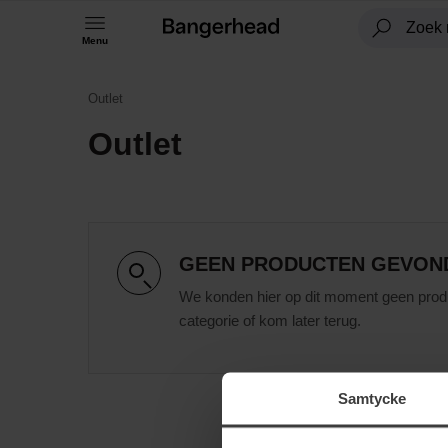
Menu
Outlet
Outlet
GEEN PRODUCTEN GEVON
We konden hier op dit moment geen prod
categorie of kom later terug.
Samtycke