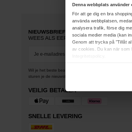
Denna webbplats använder 
För att ge dig en bra shoppi
använda webbplatsen, medan d
analysera trafik, förse dig 
NIEUWSBRIEF
sociala medier media (kan in
WEES ALS EERSTE OP DE HOOGTE
Genom att trycka på "Tillåt 
av cookies. Du kan när som h
Integritetspolicy.
Wil je het beste beauty-nieuws direct in je inbox ontv
sturen je de nieuwste trends, tips en exclusieve aanbie
VEILIG BETALEN
SNELLE LEVERING