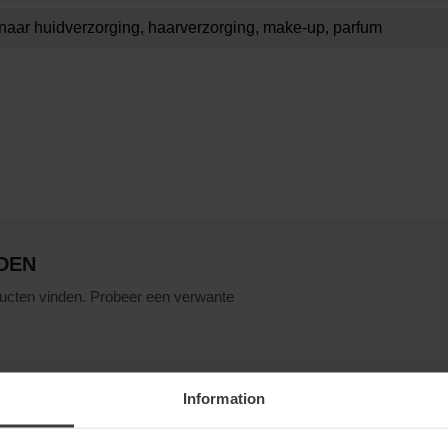
DEN
ucten vinden. Probeer een verwante
Information